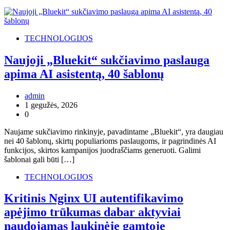
TECHNOLOGIJOS
Naujoji „Bluekit“ sukčiavimo paslauga
apima AI asistentą, 40 šablonų
admin
1 gegužės, 2026
0
Naujame sukčiavimo rinkinyje, pavadintame „Bluekit“, yra daugiau
nei 40 šablonų, skirtų populiarioms paslaugoms, ir pagrindinės AI
funkcijos, skirtos kampanijos juodraščiams generuoti. Galimi
šablonai gali būti […]
TECHNOLOGIJOS
Kritinis Nginx UI autentifikavimo
apėjimo trūkumas dabar aktyviai
naudojamas laukinėje gamtoje