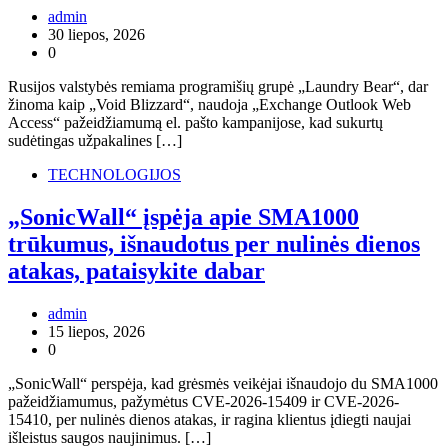
admin
30 liepos, 2026
0
Rusijos valstybės remiama programišių grupė „Laundry Bear“, dar
žinoma kaip „Void Blizzard“, naudoja „Exchange Outlook Web
Access“ pažeidžiamumą el. pašto kampanijose, kad sukurtų
sudėtingas užpakalines […]
TECHNOLOGIJOS
„SonicWall“ įspėja apie SMA1000
trūkumus, išnaudotus per nulinės dienos
atakas, pataisykite dabar
admin
15 liepos, 2026
0
„SonicWall“ perspėja, kad grėsmės veikėjai išnaudojo du SMA1000
pažeidžiamumus, pažymėtus CVE-2026-15409 ir CVE-2026-
15410, per nulinės dienos atakas, ir ragina klientus įdiegti naujai
išleistus saugos naujinimus. […]