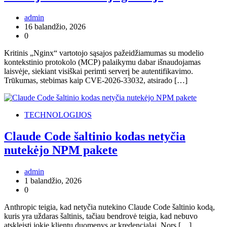
admin
16 balandžio, 2026
0
Kritinis „Nginx“ vartotojo sąsajos pažeidžiamumas su modelio
kontekstinio protokolo (MCP) palaikymu dabar išnaudojamas
laisvėje, siekiant visiškai perimti serverį be autentifikavimo.
Trūkumas, stebimas kaip CVE-2026-33032, atsirado […]
TECHNOLOGIJOS
Claude Code šaltinio kodas netyčia
nutekėjo NPM pakete
admin
1 balandžio, 2026
0
Anthropic teigia, kad netyčia nutekino Claude Code šaltinio kodą,
kuris yra uždaras šaltinis, tačiau bendrovė teigia, kad nebuvo
atskleisti jokie klientų duomenys ar kredencialai. Nors […]