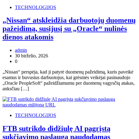
TECHNOLOGIJOS
„Nissan“ atskleidžia darbuotojų duomenų
pažeidimą, susijusį su „Oracle“ nulinės
dienos atakomis
admin
30 birželio, 2026
0
„Nissan“ perspėja, kad ji patyrė duomenų pažeidimą, kuris paveikė
esamus ir buvusius darbuotojus, kai grėsmės veikėjai pasinaudojo
„Oracle PeopleSoft“ pažeidžiamumu per duomenų vagysčių atakas,
anksčiau […]
TECHNOLOGIJOS
FTB sutrikdo didžiulę AI pagrįstą
sukčiavimo paslaugą naudodamas