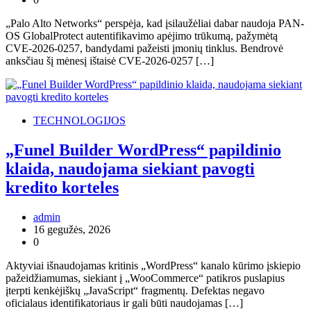
„Palo Alto Networks“ perspėja, kad įsilaužėliai dabar naudoja PAN-
OS GlobalProtect autentifikavimo apėjimo trūkumą, pažymėtą
CVE-2026-0257, bandydami pažeisti įmonių tinklus. Bendrovė
anksčiau šį mėnesį ištaisė CVE-2026-0257 […]
TECHNOLOGIJOS
„Funel Builder WordPress“ papildinio
klaida, naudojama siekiant pavogti
kredito korteles
admin
16 gegužės, 2026
0
Aktyviai išnaudojamas kritinis „WordPress“ kanalo kūrimo įskiepio
pažeidžiamumas, siekiant į „WooCommerce“ patikros puslapius
įterpti kenkėjiškų „JavaScript“ fragmentų. Defektas negavo
oficialaus identifikatoriaus ir gali būti naudojamas […]