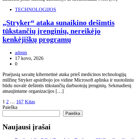
TECHNOLOGIJOS
„Stryker“ ataka sunaikino dešimtis
tūkstančių įrenginių, nereikėjo
kenkėjiškų programų
admin
17 kovo, 2026
0
Praėjusią savaitę kibernetinė ataka prieš medicinos technologijų
milžinę Stryker apsiribojo jos vidine Microsoft aplinka ir nuotoliniu
būdu nuvalė dešimtis tūkstančių darbuotojų įrenginių. Sekmadienį
atnaujintame organizacijos […]
Įrašų
1
2
…
167
Kitas
Paieška
puslapiavimas
Paieška
Naujausi įrašai