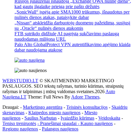
Rusijos įsilaužėliai išnaudoja „Exchange OWA nulinę dieną“,
kad gautų ilgalaikę prieigą prie pašto dėžutės
„SonicWall“ įspėja apie SMA1000 trūkumus, išnaudotus per
nulinės dienos atakas, pataisykite dabar
„Nissan“ atskleidžia darbuotojų duomenų pažeidimą, susijusį
su „Oracle“ nulinės dienos atakomis
FTB sutrikdo didžiulę AI pagrįstą sukčiavimo paslaugą
naudodamas milijoną URL
Palo Alto GlobalProtect VPN autentifikavimo apėjimo klaida
dabar naudojama atakose
WEBSTUDIO.LT
© SKAITMENINIO MARKETINGO
PASLAUGOS. SEO tekstų rašymas, turinio kūrimas, straipsnių
rašymas ir talpinimas į mūsų valdomas svetaines.2026
Auto
Naujiena.LT
Theme: Full News By
Adore Themes
.
Draugai: -
Marketingo agentūra
-
Teisinės konsultacijos
-
Skaidrių
skenavimas
-
Klaipedos miesto naujienos
-
Miesto
naujienos
-
Saulius Narbutas
-
Įvaizdžio kūrimas
-
Veidoskaita
-
Teniso treniruotės
- Pranešimai spaudai -
Kauno naujienos
-
Regionų naujienos
-
Palangos naujienos