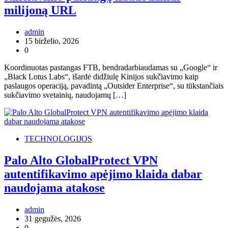
milijoną URL
admin
15 birželio, 2026
0
Koordinuotas pastangas FTB, bendradarbiaudamas su „Google“ ir
„Black Lotus Labs“, išardė didžiulę Kinijos sukčiavimo kaip
paslaugos operaciją, pavadintą „Outsider Enterprise“, su tūkstančiais
sukčiavimo svetainių, naudojamų […]
TECHNOLOGIJOS
Palo Alto GlobalProtect VPN
autentifikavimo apėjimo klaida dabar
naudojama atakose
admin
31 gegužės, 2026
0