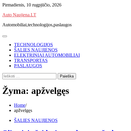
Skip
Pirmadienis, 10 rugpjūčio, 2026
to
Auto Naujiena.LT
content
Automobiliai,technologijos,paslaugos
TECHNOLOGIJOS
ŠALIES NAUJIENOS
ELEKTRINIAI AUTOMOBILIAI
TRANSPORTAS
PASLAUGOS
Ieškoti:
Žyma:
apžvelgęs
Home
apžvelgęs
ŠALIES NAUJIENOS