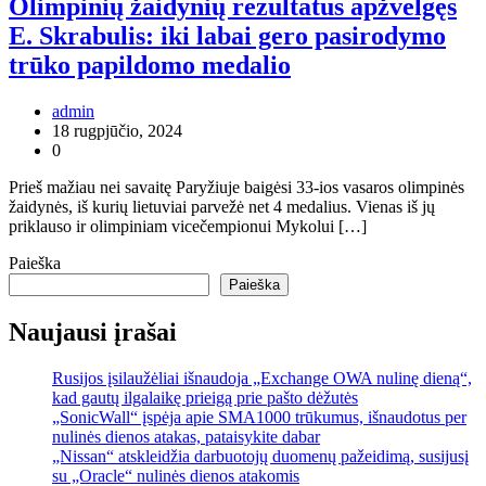
Olimpinių žaidynių rezultatus apžvelgęs
E. Skrabulis: iki labai gero pasirodymo
trūko papildomo medalio
admin
18 rugpjūčio, 2024
0
Prieš mažiau nei savaitę Paryžiuje baigėsi 33-ios vasaros olimpinės
žaidynės, iš kurių lietuviai parvežė net 4 medalius. Vienas iš jų
priklauso ir olimpiniam vicečempionui Mykolui […]
Paieška
Paieška
Naujausi įrašai
Rusijos įsilaužėliai išnaudoja „Exchange OWA nulinę dieną“,
kad gautų ilgalaikę prieigą prie pašto dėžutės
„SonicWall“ įspėja apie SMA1000 trūkumus, išnaudotus per
nulinės dienos atakas, pataisykite dabar
„Nissan“ atskleidžia darbuotojų duomenų pažeidimą, susijusį
su „Oracle“ nulinės dienos atakomis