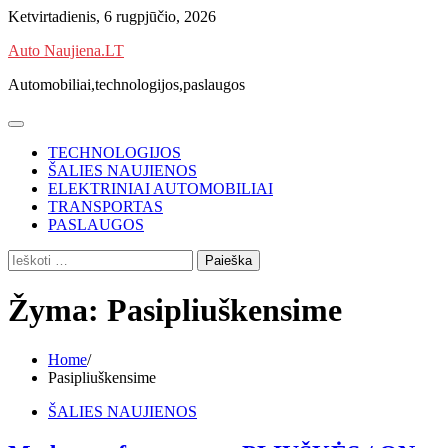
Skip
Ketvirtadienis, 6 rugpjūčio, 2026
to
Auto Naujiena.LT
content
Automobiliai,technologijos,paslaugos
TECHNOLOGIJOS
ŠALIES NAUJIENOS
ELEKTRINIAI AUTOMOBILIAI
TRANSPORTAS
PASLAUGOS
Ieškoti:
Žyma:
Pasipliuškensime
Home
Pasipliuškensime
ŠALIES NAUJIENOS