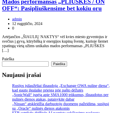
Mados performansas „PLIUŠKĖS / ON
OFF“: Pasipliuškensime bet kokiu oru
admin
12 rugpjūčio, 2024
0
Artėjančios „ŠIAULIŲ NAKTYS“ vėl kvies miesto gyventojus ir
svečius į gyvą, kūrybišką ir energijos kupiną šventę, kurioje šiemet
ypatingą vietą užims unikalus mados performansas „PLIUŠKĖS
[…]
Paieška
Paieška
Naujausi įrašai
Rusijos įsilaužėliai išnaudoja „Exchange OWA nulinę dieną“,
kad gautų ilgalaikę prieigą prie pašto dėžutės
„SonicWall“ įspėja apie SMA1000 trūkumus, išnaudotus per
nulinės dienos atakas, pataisykite dabar
„Nissan“ atskleidžia darbuotojų duomenų pažeidimą, susijusį
su „Oracle“ nulinės dienos atakomis
FTB sutrikdo didžiulę AI pagrįstą sukčiavimo paslaugą