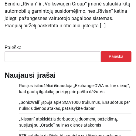
Bendra „Rivian“ ir „Volkswagen Group“ įmonė sulaukia kitų
automobilių gamintojų susidomėjimo, nes „Rivian“ ketina
įdiegti pažangesnes vairuotojo pagalbos sistemas.
Praėjusį birželį paskelbta ir oficialiai įsteigta […]
Paieška
Paieška
Naujausi įrašai
Rusijos įsilaužėliai išnaudoja „Exchange OWA nulinę dieną“,
kad gautų ilgalaikę prieigą prie pašto dėžutės
„SonicWall“ įspėja apie SMA1000 trūkumus, išnaudotus per
nulinės dienos atakas, pataisykite dabar
„Nissan“ atskleidžia darbuotojų duomenų pažeidimą,
susijusį su „Oracle“ nulinės dienos atakomis
FTB sutrikdo didžiulę AI pagrįstą sukčiavimo paslaugą