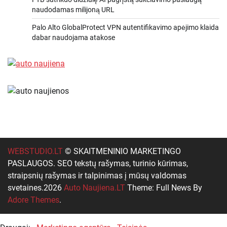
naudodamas milijoną URL
Palo Alto GlobalProtect VPN autentifikavimo apėjimo klaida
dabar naudojama atakose
WEBSTUDIO.LT
© SKAITMENINIO MARKETINGO
PASLAUGOS. SEO tekstų rašymas, turinio kūrimas,
straipsnių rašymas ir talpinimas į mūsų valdomas
svetaines.2026
Auto Naujiena.LT
Theme: Full News By
Adore Themes
.