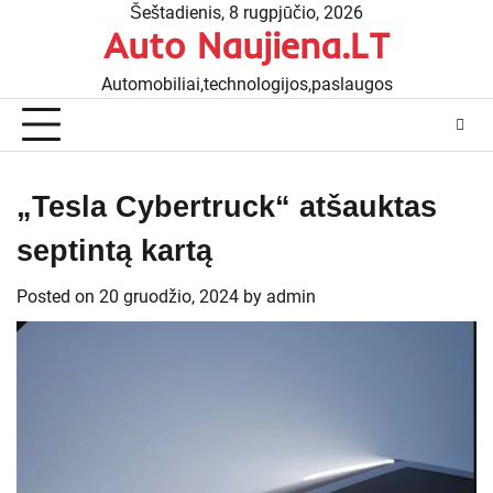
Skip
Šeštadienis, 8 rugpjūčio, 2026
Auto Naujiena.LT
to
content
Automobiliai,technologijos,paslaugos
„Tesla Cybertruck“ atšauktas
septintą kartą
Posted on
20 gruodžio, 2024
by
admin