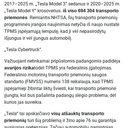
2017–2025 m. „Tesla Model 3“ sedanus ir 2020–2025 m.
„Tesla Model Y“ krosoverius.
iš viso 694 304 transporto
. Remiantis NHTSA, šių transporto priemonių
priemonės
programinės įrangos naujinimas netyčia iš naujo nustatė
TPMS įspėjamąją lemputę, kad ji vėl nepasirodytų
išjungus ir vėl įjungus automobilį.
„Tesla Cybertruck“.
Važiuojant netinkamai pripūstomis padangomis padidėja
todėl TPMS yra federalinis įgaliojimas.
avarijos rizika
Federalinio motorinių transporto priemonių saugos
standarto (FMVSS) numeris 138 reikalauja, kad TPMS
įspėjamieji žibintai liktų šviesti, kai transporto priemonė
įjungta, kol bus pašalinta padangų slėgio problema, dėl
kurios jas suveikia.
„Tesla“ tai apskaičiavo
visų atšauktų transporto
turi šią problemą ir žino apie 76 su garantija
priemonių
susijusias pretenzijas. Tačiau automobilių gamintojas