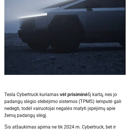
Tesla Cybertruck kuriamas
šį kartą, nes jo
vėl prisiminė
padangų slėgio stebėjimo sistemos (TPMS) lemputė gali
nedegti, todėl vairuotojai negalės matyti įspėjimų apie
žemą padangų slėgį.
Šis atšaukimas apima ne tik 2024 m. Cybertruck, bet ir