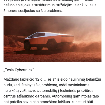
nežino apie jokius susidūrimus, sužalojimus ar žuvusius
žmones, susijusius su šia problema.
„Tesla Cybertruck“.
Maždaug lapkričio 12 d. „Tesla“ išleido naujinimą belaidžiu
būdu, kad ištaisytų šią problemą, todėl savininkams
nereikėtų vežti savo automobilių į techninės priežiūros
centrus atšaukimo darbams. Automobilių gamintojas taip
pat pateiks savininko pranešimo laiškus, kurie turi būti