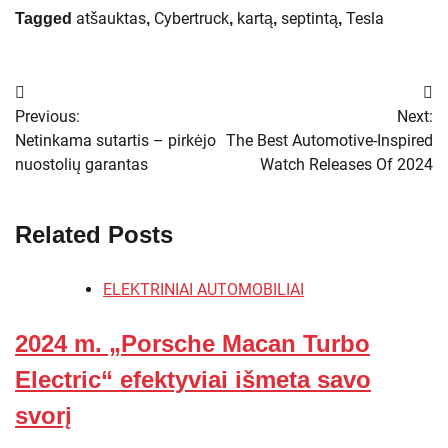
atšauktas
Cybertruck
kartą
septintą
Tesla
Tagged
,
,
,
,
Navigacija
Previous:
Next:
tarp
Netinkama sutartis – pirkėjo
The Best Automotive-Inspired
nuostolių garantas
Watch Releases Of 2024
įrašų
Related Posts
ELEKTRINIAI AUTOMOBILIAI
2024 m. „Porsche Macan Turbo
Electric“ efektyviai išmeta savo
svorį