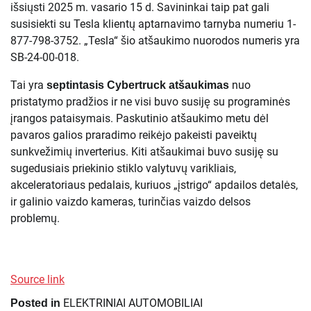
išsiųsti 2025 m. vasario 15 d. Savininkai taip pat gali
susisiekti su Tesla klientų aptarnavimo tarnyba numeriu 1-
877-798-3752. „Tesla“ šio atšaukimo nuorodos numeris yra
SB-24-00-018.
Tai yra
nuo
septintasis Cybertruck atšaukimas
pristatymo pradžios ir ne visi buvo susiję su programinės
įrangos pataisymais. Paskutinio atšaukimo metu dėl
pavaros galios praradimo reikėjo pakeisti paveiktų
sunkvežimių inverterius. Kiti atšaukimai buvo susiję su
sugedusiais priekinio stiklo valytuvų varikliais,
akceleratoriaus pedalais, kuriuos „įstrigo“ apdailos detalės,
ir galinio vaizdo kameras, turinčias vaizdo delsos
problemų.
Source link
ELEKTRINIAI AUTOMOBILIAI
Posted in