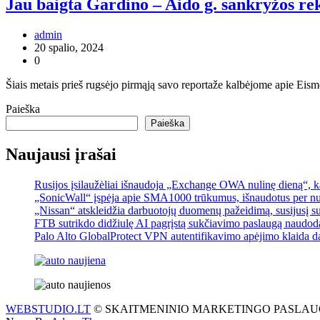
Jau baigta Gardino – Aido g. sankryžos re
admin
20 spalio, 2024
0
Šiais metais prieš rugsėjo pirmąją savo reportaže kalbėjome apie Ei
Paieška
Paieška
Naujausi įrašai
Rusijos įsilaužėliai išnaudoja „Exchange OWA nulinę dieną“, kad
„SonicWall“ įspėja apie SMA1000 trūkumus, išnaudotus per nuli
„Nissan“ atskleidžia darbuotojų duomenų pažeidimą, susijusį s
FTB sutrikdo didžiulę AI pagrįstą sukčiavimo paslaugą naudo
Palo Alto GlobalProtect VPN autentifikavimo apėjimo klaida 
WEBSTUDIO.LT
© SKAITMENINIO MARKETINGO PASLAUGOS. SEO te