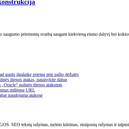
konstrukcija
smo saugumo priemonių svarbą saugant kiekvieną eismo dalyvį bei koki
 gautų ilgalaikę prieigą prie pašto dėžutės
nės dienos atakas, pataisykite dabar
u „Oracle“ nulinės dienos atakomis
damas milijoną URL
dabar naudojama atakose
kstų rašymas, turinio kūrimas, straipsnių rašymas ir talpinim