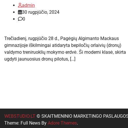
admin
30 rugpjūčio, 2024
0
Trečiadienį, rugpjūčio 28 d., Pagėgių Algimanto Mackaus
gimnazijoje iškilmingai atidaryta bepiločių orlaivių (dronų)
valdymo treniruoklių mokymo erdvė. Ši moderni klasė, skirta
ugdyti jaunuosius dronų pilotus, […]
WEBSTUDIO.LT
© SKAITMENINIO MARKETINGO PASLAUGOS. SEO 
Theme: Full News By
Adore Themes
.