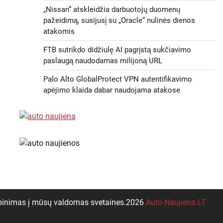
„Nissan“ atskleidžia darbuotojų duomenų
pažeidimą, susijusį su „Oracle“ nulinės dienos
atakomis
FTB sutrikdo didžiulę AI pagrįstą sukčiavimo
paslaugą naudodamas milijoną URL
Palo Alto GlobalProtect VPN autentifikavimo
apėjimo klaida dabar naudojama atakose
pinimas į mūsų valdomas svetaines.2026
Auto Naujiena.LT