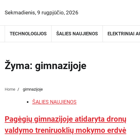
Skip
to
Sekmadienis, 9 rugpjūčio, 2026
content
TECHNOLOGIJOS
ŠALIES NAUJIENOS
ELEKTRINIAI A
Žyma:
gimnazijoje
Home
gimnazijoje
ŠALIES NAUJIENOS
Pagėgių gimnazijoje atidaryta dronų
valdymo treniruoklių mokymo erdvė