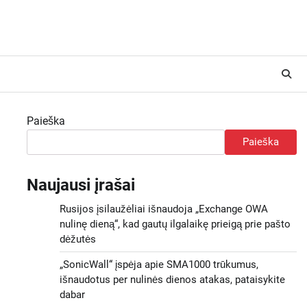
Paieška
Paieška
Naujausi įrašai
Rusijos įsilaužėliai išnaudoja „Exchange OWA
nulinę dieną“, kad gautų ilgalaikę prieigą prie pašto
dėžutės
„SonicWall“ įspėja apie SMA1000 trūkumus,
išnaudotus per nulinės dienos atakas, pataisykite
dabar