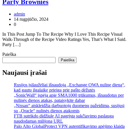
Party Brownies
admin
14 rugpjūčio, 2024
0
In This Post Jump To The Recipe Why I Love This Recipe Visual
Walk-Through of the Recipe Video Ratings Yes, That’s What I Said.
Party […]
Paieška
Paieška
Naujausi įrašai
Rusijos įsilaužėliai išnaudoja „Exchange OWA nulinę dieną“,
kad gautų ilgalaikę prieigą prie pašto dėžutės
„SonicWall“ įspėja apie SMA1000 trūkumus, išnaudotus per
nulinės dienos atakas, pataisykite dabar
„Nissan“ atskleidžia darbuotojų duomenų pažeidimą, susijusį
su „Oracle“ nulinės dienos atakomis
FTB sutrikdo didžiulę AI pagrįstą sukčiavimo paslaugą
naudodamas milijoną URL
Palo Alto GlobalProtect VPN autentifikavimo apėjimo klaida