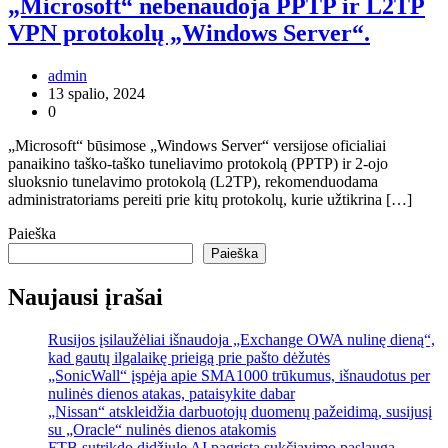
„Microsoft“ nebenaudoja PPTP ir L2TP
VPN protokolų „Windows Server“.
admin
13 spalio, 2024
0
„Microsoft“ būsimose „Windows Server“ versijose oficialiai
panaikino taško-taško tuneliavimo protokolą (PPTP) ir 2-ojo
sluoksnio tunelavimo protokolą (L2TP), rekomenduodama
administratoriams pereiti prie kitų protokolų, kurie užtikrina […]
Paieška
Paieška
Naujausi įrašai
Rusijos įsilaužėliai išnaudoja „Exchange OWA nulinę dieną“,
kad gautų ilgalaikę prieigą prie pašto dėžutės
„SonicWall“ įspėja apie SMA1000 trūkumus, išnaudotus per
nulinės dienos atakas, pataisykite dabar
„Nissan“ atskleidžia darbuotojų duomenų pažeidimą, susijusį
su „Oracle“ nulinės dienos atakomis
FTB sutrikdo didžiulę AI pagrįstą sukčiavimo paslaugą