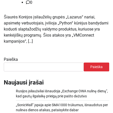
0
Šiaurės Korėjos įsilaužėlių grupės „Lazarus“ nariai,
apsimetę verbuotojais, įvilioja „Python“ kūrėjus bandydami
koduoti slaptažodžių valdymo produktus, kuriuose yra
kenkėjiškų programų. Šios atakos yra „VMConnect
kampanijos“, […]
Paieška
Paieška
Naujausi įrašai
Rusijos įsilaužėliai išnaudoja „Exchange OWA nulinę dieną“,
kad gautų ilgalaikę prieigą prie pašto dėžutės
„SonicWall“ įspėja apie SMA1000 trūkumus, išnaudotus per
nulinės dienos atakas, pataisykite dabar