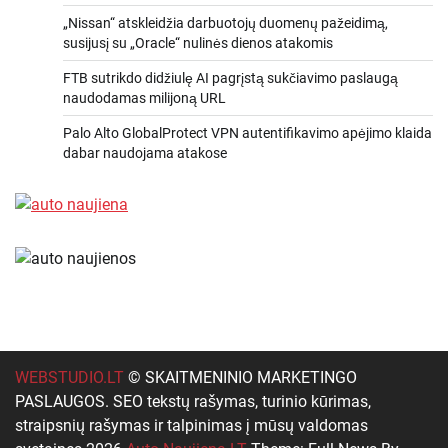
„Nissan“ atskleidžia darbuotojų duomenų pažeidimą,
susijusį su „Oracle“ nulinės dienos atakomis
FTB sutrikdo didžiulę AI pagrįstą sukčiavimo paslaugą
naudodamas milijoną URL
Palo Alto GlobalProtect VPN autentifikavimo apėjimo klaida
dabar naudojama atakose
WEBSTUDIO.LT
© SKAITMENINIO MARKETINGO
PASLAUGOS. SEO tekstų rašymas, turinio kūrimas,
straipsnių rašymas ir talpinimas į mūsų valdomas