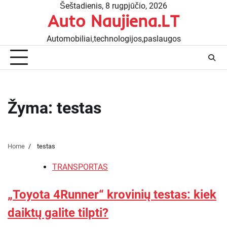
Skip
Šeštadienis, 8 rugpjūčio, 2026
Auto Naujiena.LT
to
content
Automobiliai,technologijos,paslaugos
Žyma:
testas
Home
testas
TRANSPORTAS
„Toyota 4Runner“ krovinių testas: kiek
daiktų galite tilpti?