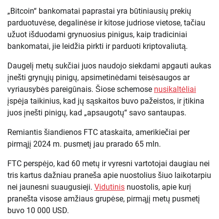
„Bitcoin“ bankomatai paprastai yra būtiniausių prekių
parduotuvėse, degalinėse ir kitose judriose vietose, tačiau
užuot išduodami grynuosius pinigus, kaip tradiciniai
bankomatai, jie leidžia pirkti ir parduoti kriptovaliutą.
Daugelį metų sukčiai juos naudojo siekdami apgauti aukas
įnešti grynųjų pinigų, apsimetinėdami teisėsaugos ar
vyriausybės pareigūnais. Šiose schemose
nusikaltėliai
įspėja taikinius, kad jų sąskaitos buvo pažeistos, ir įtikina
juos įnešti pinigų, kad „apsaugotų“ savo santaupas.
Remiantis šiandienos FTC ataskaita, amerikiečiai per
pirmąjį 2024 m. pusmetį jau prarado 65 mln.
FTC perspėjo, kad 60 metų ir vyresni vartotojai daugiau nei
tris kartus dažniau praneša apie nuostolius šiuo laikotarpiu
nei jaunesni suaugusieji.
Vidutinis
nuostolis, apie kurį
pranešta visose amžiaus grupėse, pirmąjį metų pusmetį
buvo 10 000 USD.