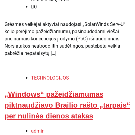
0
Grėsmės veikėjai aktyviai naudojasi „SolarWinds Serv-U“
kelio perėjimo pažeidžiamumu, pasinaudodami viešai
prieinamais koncepcijos įrodymo (PoC) išnaudojimais.
Nors atakos neatrodo itin sudėtingos, pastebėta veikla
pabrėžia nepataisytų […]
TECHNOLOGIJOS
„Windows“ pažeidžiamumas
piktnaudžiavo Brailio rašto „tarpais“
per nulinės dienos atakas
admin