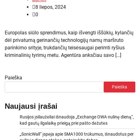
8 liepos, 2024
0
Europolas siūlo sprendimus, kaip išvengti iššūkių, kylančių
dėl privatumą gerinančių technologijų namų maršruto
parinkimo srityje, trukdančių teisėsaugai perimti ryšius
kriminalinių tyrimų metu. Agentūra anksčiau savo […]
Paieška
Paieška
Naujausi įrašai
Rusijos įsilaužėliai išnaudoja „Exchange OWA nulinę dieną“,
kad gautų ilgalaikę prieigą prie pašto dėžutės
„SonicWall“ įspėja apie SMA1000 trūkumus, išnaudotus per