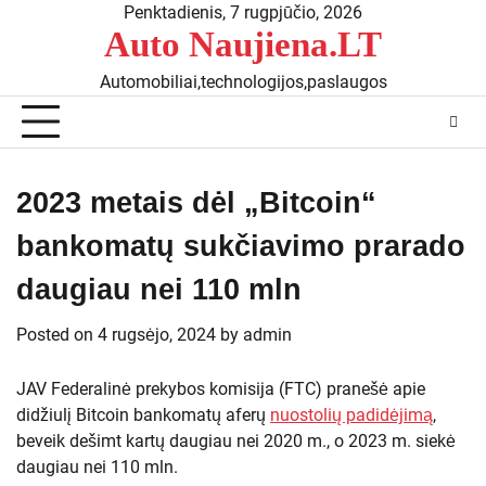
Skip
Penktadienis, 7 rugpjūčio, 2026
Auto Naujiena.LT
to
content
Automobiliai,technologijos,paslaugos
2023 metais dėl „Bitcoin“
bankomatų sukčiavimo prarado
daugiau nei 110 mln
Posted on
4 rugsėjo, 2024
by
admin
​JAV Federalinė prekybos komisija (FTC) pranešė apie
didžiulį Bitcoin bankomatų aferų
nuostolių padidėjimą
,
beveik dešimt kartų daugiau nei 2020 m., o 2023 m. siekė
daugiau nei 110 mln.