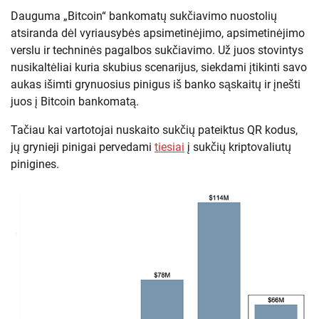
Dauguma „Bitcoin“ bankomatų sukčiavimo nuostolių
atsiranda dėl vyriausybės apsimetinėjimo, apsimetinėjimo
verslu ir techninės pagalbos sukčiavimo. Už juos stovintys
nusikaltėliai kuria skubius scenarijus, siekdami įtikinti savo
aukas išimti grynuosius pinigus iš banko sąskaitų ir įnešti
juos į Bitcoin bankomatą.
Tačiau kai vartotojai nuskaito sukčių pateiktus QR kodus,
jų grynieji pinigai pervedami
tiesiai
į sukčių kriptovaliutų
pinigines.