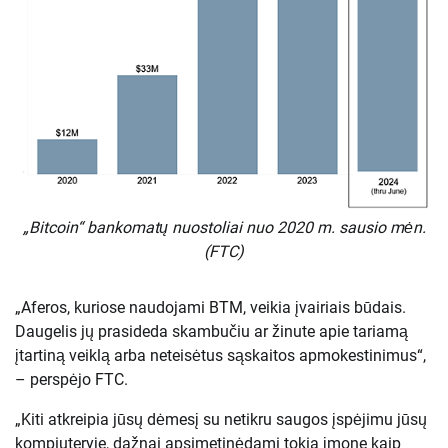
„Bitcoin“ bankomatų nuostoliai nuo 2020 m. sausio mėn.
(FTC)
„Aferos, kuriose naudojami BTM, veikia įvairiais būdais.
Daugelis jų prasideda skambučiu ar žinute apie tariamą
įtartiną veiklą arba neteisėtus sąskaitos apmokestinimus“,
– perspėjo FTC.
„Kiti atkreipia jūsų dėmesį su netikru saugos įspėjimu jūsų
kompiuteryje, dažnai apsimetinėdami tokia įmone kaip