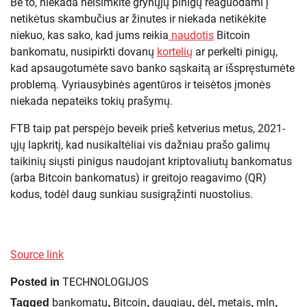
Be to, niekada neišimkite grynųjų pinigų reaguodami į
netikėtus skambučius ar žinutes ir niekada netikėkite
niekuo, kas sako, kad jums reikia
naudotis
Bitcoin
bankomatu, nusipirkti dovanų
kortelių
ar perkelti pinigų,
kad apsaugotumėte savo banko sąskaitą ar išspręstumėte
problemą. Vyriausybinės agentūros ir teisėtos įmonės
niekada nepateiks tokių prašymų.
FTB taip pat perspėjo beveik prieš ketverius metus, 2021-
ųjų lapkritį, kad nusikaltėliai vis dažniau prašo galimų
taikinių siųsti pinigus naudojant kriptovaliutų bankomatus
(arba Bitcoin bankomatus) ir greitojo reagavimo (QR)
kodus, todėl daug sunkiau susigrąžinti nuostolius.
Source link
TECHNOLOGIJOS
Posted in
bankomatų
Bitcoin
daugiau
dėl
metais
mln
Tagged
,
,
,
,
,
,