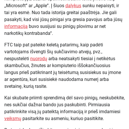
„Microsoft” ar „Apple”. Į šiuos
dalykus
sunku nepaisyti, ir
tai yra esmė. Nuo tada istorija greitai paaštrėja. Jie gali
pasakyti, kad visi jūsų pinigai yra gresia pavojus arba jūsų
informacija
buvo susijusi su pinigų plovimu ar net
narkotikų kontrabanda“.
FTC taip pat pateikė keletą patarimų, kaip padėti
vartotojams išvengti šių sukčiavimo atvejų, pvz.,
nespustelėti
nuorodų
arba neatsakyti tiesiai į netikėtus
skambučius, žinutes ar kompiuterio iššokančiuosius
langus prieš patikrinant jų teisėtumą susisiekus su įmone
ar agentūra, kuri susisiekė naudodama numerį arba
svetainę, kurią rasite.
Kai skubate priimti sprendimą dėl savo pinigų, neskubėkite,
nes sukčiai dažnai bando jus paskubinti. Pirmiausia
patikrinkite visą jų pateiktą informaciją ir prieš imdamiesi
veiksmų
pasitarkite su asmeniu, kuriuo pasitikite.