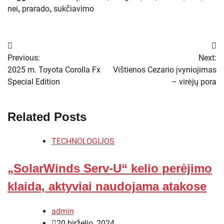
nei
prarado
sukčiavimo
,
,
Navigacija
Previous:
Next:
tarp
2025 m. Toyota Corolla Fx
Vištienos Cezario įvyniojimas
Special Edition
– virėjų pora
įrašų
Related Posts
TECHNOLOGIJOS
„SolarWinds Serv-U“ kelio perėjimo
klaida, aktyviai naudojama atakose
admin
20 birželio, 2024