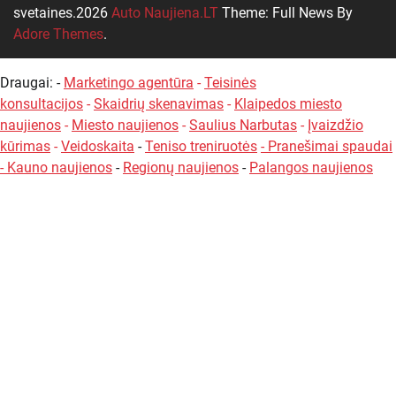
svetaines.2026
Auto Naujiena.LT
Theme: Full News By
Adore Themes
.
Draugai: -
Marketingo agentūra
-
Teisinės
konsultacijos
-
Skaidrių skenavimas
-
Klaipedos miesto
naujienos
-
Miesto naujienos
-
Saulius Narbutas
-
Įvaizdžio
kūrimas
-
Veidoskaita
-
Teniso treniruotės
- Pranešimai spaudai
-
Kauno naujienos
-
Regionų naujienos
-
Palangos naujienos