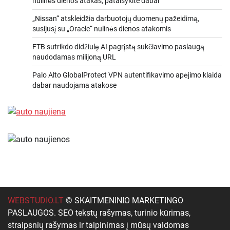
nulinės dienos atakas, pataisykite dabar
„Nissan“ atskleidžia darbuotojų duomenų pažeidimą,
susijusį su „Oracle“ nulinės dienos atakomis
FTB sutrikdo didžiulę AI pagrįstą sukčiavimo paslaugą
naudodamas milijoną URL
Palo Alto GlobalProtect VPN autentifikavimo apėjimo klaida
dabar naudojama atakose
WEBSTUDIO.LT
© SKAITMENINIO MARKETINGO
PASLAUGOS. SEO tekstų rašymas, turinio kūrimas,
straipsnių rašymas ir talpinimas į mūsų valdomas