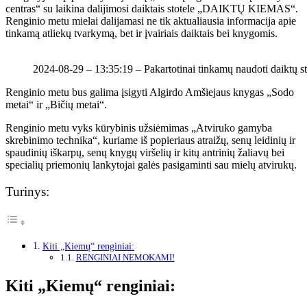
centras“ su laikina dalijimosi daiktais stotele „DAIKTŲ KIEMAS“.
Renginio metu mielai dalijamasi ne tik aktualiausia informacija apie
tinkamą atliekų tvarkymą, bet ir įvairiais daiktais bei knygomis.
2024-08-29 – 13:35:19 – Pakartotinai tinkamų naudoti daiktų s
Renginio metu bus galima įsigyti Algirdo Amšiejaus knygas „Sodo
metai“ ir „Bičių metai“.
Renginio metu vyks kūrybinis užsiėmimas „Atviruko gamyba
skrebinimo technika“, kuriame iš popieriaus atraižų, senų leidinių ir
spaudinių iškarpų, senų knygų viršelių ir kitų antrinių žaliavų bei
specialių priemonių lankytojai galės pasigaminti sau mielų atvirukų.
Turinys:
Kiti „Kiemų“ renginiai:
RENGINIAI NEMOKAMI!
Kiti „Kiemų“ renginiai: