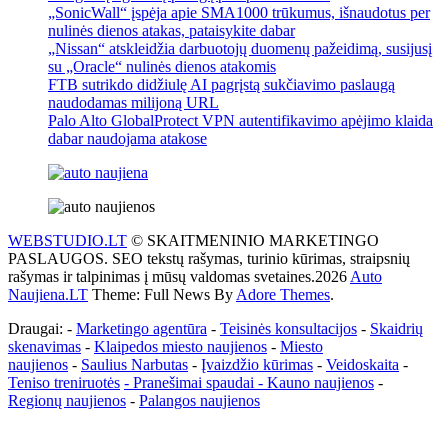
„SonicWall“ įspėja apie SMA1000 trūkumus, išnaudotus per
nulinės dienos atakas, pataisykite dabar
„Nissan“ atskleidžia darbuotojų duomenų pažeidimą, susijusį
su „Oracle“ nulinės dienos atakomis
FTB sutrikdo didžiulę AI pagrįstą sukčiavimo paslaugą
naudodamas milijoną URL
Palo Alto GlobalProtect VPN autentifikavimo apėjimo klaida
dabar naudojama atakose
WEBSTUDIO.LT
© SKAITMENINIO MARKETINGO
PASLAUGOS. SEO tekstų rašymas, turinio kūrimas, straipsnių
rašymas ir talpinimas į mūsų valdomas svetaines.2026
Auto
Naujiena.LT
Theme: Full News By
Adore Themes
.
Draugai: -
Marketingo agentūra
-
Teisinės konsultacijos
-
Skaidrių
skenavimas
-
Klaipedos miesto naujienos
-
Miesto
naujienos
-
Saulius Narbutas
-
Įvaizdžio kūrimas
-
Veidoskaita
-
Teniso treniruotės
- Pranešimai spaudai -
Kauno naujienos
-
Regionų naujienos
-
Palangos naujienos