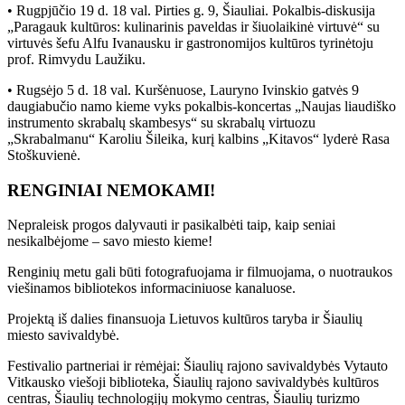
• Rugpjūčio 19 d. 18 val. Pirties g. 9, Šiauliai. Pokalbis-diskusija
„Paragauk kultūros: kulinarinis paveldas ir šiuolaikinė virtuvė“ su
virtuvės šefu Alfu Ivanausku ir gastronomijos kultūros tyrinėtoju
prof. Rimvydu Laužiku.
• Rugsėjo 5 d. 18 val. Kuršėnuose, Lauryno Ivinskio gatvės 9
daugiabučio namo kieme vyks pokalbis-koncertas „Naujas liaudiško
instrumento skrabalų skambesys“ su skrabalų virtuozu
„Skrabalmanu“ Karoliu Šileika, kurį kalbins „Kitavos“ lyderė Rasa
Stoškuvienė.
RENGINIAI NEMOKAMI!
Nepraleisk progos dalyvauti ir pasikalbėti taip, kaip seniai
nesikalbėjome – savo miesto kieme!
Renginių metu gali būti fotografuojama ir filmuojama, o nuotraukos
viešinamos bibliotekos informaciniuose kanaluose.
Projektą iš dalies finansuoja Lietuvos kultūros taryba ir Šiaulių
miesto savivaldybė.
Festivalio partneriai ir rėmėjai: Šiaulių rajono savivaldybės Vytauto
Vitkausko viešoji biblioteka, Šiaulių rajono savivaldybės kultūros
centras, Šiaulių technologijų mokymo centras, Šiaulių turizmo