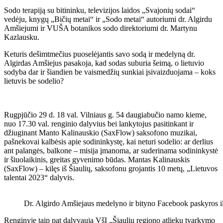
Sodo terapiją su bitininku, televizijos laidos „Svajonių sodai“
vedėju, knygų „Bičių metai“ ir „Sodo metai“ autoriumi dr. Algirdu
Amšiejumi ir VUŠA botanikos sodo direktoriumi dr. Martynu
Kazlausku.
Keturis dešimtmečius puoselėjantis savo sodą ir medelyną dr.
Algirdas Amšiejus pasakoja, kad sodas suburia šeimą, o lietuvio
sodyba dar ir šiandien be vaismedžių sunkiai įsivaizduojama – koks
lietuvis be sodelio?
Rugpjūčio 29 d. 18 val. Vilniaus g. 54 daugiabučio namo kieme,
nuo 17.30 val. renginio dalyvius bei lankytojus pasitinkant ir
džiuginant Manto Kalinauskio (SaxFlow) saksofono muzikai,
pašnekovai kalbėsis apie sodininkystę, kai neturi sodelio: ar derlius
ant palangės, balkone – misija įmanoma, ar suderinama sodininkystė
ir šiuolaikinis, greitas gyvenimo būdas. Mantas Kalinauskis
(SaxFlow) – kilęs iš Šiaulių, saksofonu grojantis 10 metų, „Lietuvos
talentai 2023“ dalyvis.
Dr. Algirdo Amšiejaus medelyno ir bityno Facebook paskyros ili
Renginyje taip pat dalyvauja VšĮ „Šiaulių regiono atliekų tvarkymo