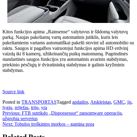
Kitos funkcijos apima „Rainsense“ valytuvus ir šildomą valytuvų
parką. Naujas pakeliamų vartų automatinis jutiklis, kuris leis
pakeliamiems vartams automatiškai pakelti stovint už automobilio su
raktu. Saugos ir pagalbos vairuotojui funkcijos apima HD erdvinį
vaizdą iki 8 kamerų, užtikrinančių puikų matomumą. Pagrindinės
standartinės saugos funkcijos yra automatinis avarinis stabdymas,
priekinio pėsčiųjų ir dviratininkų stabdymas ir galinis kryžminis
stabdymas.
Source link
Posted in
TRANSPORTAS
Tagged
apdailos
,
Atskleistas
,
GMC
,
jis
,
lygių
,
reljefas
,
trijų
,
yra
Navigacija
Previous:
FTB sutrikdo „Dispossessor“ ransomware operaciją,
užgrobia serverius
tarp
Next:
Tobulos troškintos morkos – gamina pora
įrašų
Related Posts