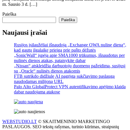
m. Sausio 3 d. […]
Paieška
Paieška
Naujausi įrašai
Rusijos įsilaužėliai išnaudoja „Exchange OWA nulinę dieną“,
kad gautų ilgalaikę prieigą prie pašto dėžutės
„SonicWall“ įspėja apie SMA1000 trūkumus, išnaudotus per
nulinės dienos atakas, pataisykite dabar
„Nissan“ atskleidžia darbuotojų duomenų pažeidimą, susijusį
su „Oracle“ nulinės dienos atakomis
FTB sutrikdo didžiulę AI pagrįstą sukčiavimo paslaugą
naudodamas milijoną URL
Palo Alto GlobalProtect VPN autentifikavimo apėjimo klaida
dabar naudojama atakose
WEBSTUDIO.LT
© SKAITMENINIO MARKETINGO
PASLAUGOS. SEO tekstų rašymas, turinio kūrimas, straipsnių