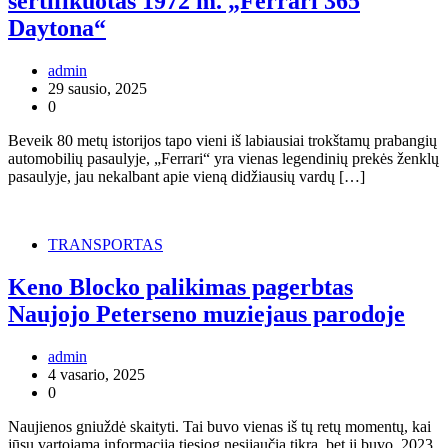
sertifikuotas 1972 m. „Ferrari 365
Daytona“
admin
29 sausio, 2025
0
Beveik 80 metų istorijos tapo vieni iš labiausiai trokštamų prabangių
automobilių pasaulyje, „Ferrari“ yra vienas legendinių prekės ženklų
pasaulyje, jau nekalbant apie vieną didžiausių vardų […]
TRANSPORTAS
Keno Blocko palikimas pagerbtas
Naujojo Peterseno muziejaus parodoje
admin
4 vasario, 2025
0
Naujienos gniuždė skaityti. Tai buvo vienas iš tų retų momentų, kai
jūsų vartojama informacija tiesiog nesijaučia tikra, bet ji buvo. 2023