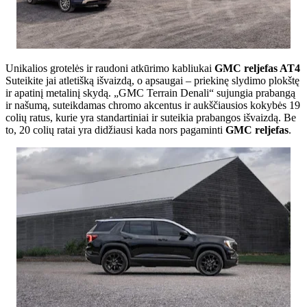
Unikalios grotelės ir raudoni atkūrimo kabliukai
GMC reljefas AT4
Suteikite jai atletišką išvaizdą, o apsaugai – priekinę slydimo plokštę
ir apatinį metalinį skydą. „GMC Terrain Denali“ sujungia prabangą
ir našumą, suteikdamas chromo akcentus ir aukščiausios kokybės 19
colių ratus, kurie yra standartiniai ir suteikia prabangos išvaizdą. Be
to, 20 colių ratai yra didžiausi kada nors pagaminti
GMC reljefas
.