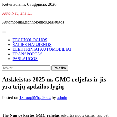
Skip
Ketvirtadienis, 6 rugpjūčio, 2026
to
Auto Naujiena.LT
content
Automobiliai,technologijos,paslaugos
TECHNOLOGIJOS
ŠALIES NAUJIENOS
ELEKTRINIAI AUTOMOBILIAI
TRANSPORTAS
PASLAUGOS
Ieškoti:
Atskleistas 2025 m. GMC reljefas ir jis
yra trijų apdailos lygių
Posted on
13 rugpjūčio, 2024
by
admin
The
Naujos kartos GMC reljefas
sukurtas nuotykiams, taip pat