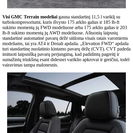
Visi GMC Terrain modeliai
gauna standartinį 11,5 l variklį su
turbokompresoriumi, kuris išvysto 175 arklio galias ir 185 lb-ft
sukimo momentą jų FWD modeliuose arba 175 arklio galias ir 203
lb-ft sukimo momentą jų AWD modeliuose. Aštuonių laipsnių
standartinė automatinė pavarų dėžė siūloma visais ratais varomiems
modeliams, tai yra AT4 ir Denali apdaila. „Elevation FWD“ apdaila
turi standartinę nuolatinio kintamo pavarų dėžę (CVT). CVT padeda
imituoti laipsnišką pavarų perjungimą, kad padidintų pagreitį ir
sumažintų triukšmą esant didesnei variklio apkrovai ir greičiui, todėl
vairavimas tampa malonesnis.