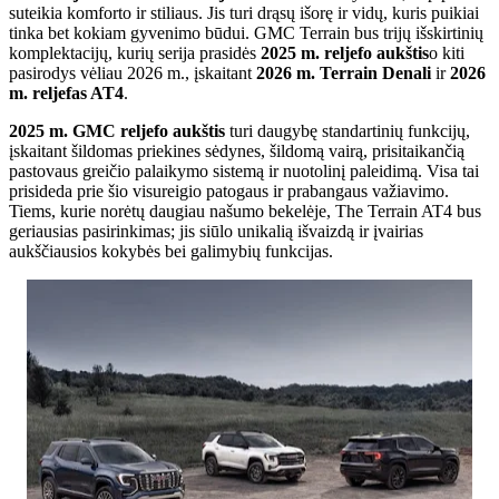
suteikia komforto ir stiliaus. Jis turi drąsų išorę ir vidų, kuris puikiai
tinka bet kokiam gyvenimo būdui. GMC Terrain bus trijų išskirtinių
komplektacijų, kurių serija prasidės
2025 m. reljefo aukštis
o kiti
pasirodys vėliau 2026 m., įskaitant
2026 m. Terrain Denali
ir
2026
m. reljefas AT4
.
2025 m. GMC reljefo aukštis
turi daugybę standartinių funkcijų,
įskaitant šildomas priekines sėdynes, šildomą vairą, prisitaikančią
pastovaus greičio palaikymo sistemą ir nuotolinį paleidimą. Visa tai
prisideda prie šio visureigio patogaus ir prabangaus važiavimo.
Tiems, kurie norėtų daugiau našumo bekelėje, The Terrain AT4 bus
geriausias pasirinkimas; jis siūlo unikalią išvaizdą ir įvairias
aukščiausios kokybės bei galimybių funkcijas.