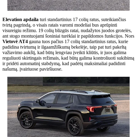
Elevation apdaila
turi standartinius 17 colių ratus, suteikiančius
tvirtą pagrindą, o visais ratais varomi modeliai bus aprūpinti
visureigiu režimu. 19 colių blizgūs ratai, nudažytos juodos grotelės,
ant stogo montuojami šoniniai turėklai ir papildomos funkcijos. Nors
Vietovė AT4
gauna tuos pačius 17 colių standartinius ratus, kurie
padidina tvirtumą ir ilgaamžiškumą bekelėje, taip pat turi pakeltą
važiavimo aukštį, kad būtų lengviau įveikti kliūtis, ir juos galima
reguliuoti skirtingais režimais, kad būtų galima kontroliuoti sukibimą
ir pridėti automatinį stabdymą, kad padėtų maksimaliai padidinti
našumą. įvairiuose paviršiuose.