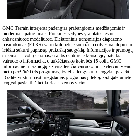
GMC Terrain interjeras padengtas prabangiomis medžiagomis ir
moderniais patogumais. Priekinės sėdynės yra platesnės nei
ankstesniuose modeliuose. Elektroninis transmisijos diapazono
pasirinkimas (ETRS) vairo kolonėlėje sumažina erdvės naudojimą ir
leidžia sukurti paprastą, praktišką saugyklą. Informacijos ir pramogų
sistemai 11 colių ekranas, esantis centrinėje konsolėje, pateikia
vairuotojo informaciją, o aukščiausios kokybės 15 colių GMC
informacinė ir pramogų sistema leidžia vairuotojui ir keleiviui vienu
metu peržiūrėti tris programas, todėl ją lengviau ir lengviau pasiekti.
. Galite vilkti ir mesti mėgstamas programas į dėklą, kad galėtumėte
lengvai pasiekti iš bet kurios sistemos vietos.