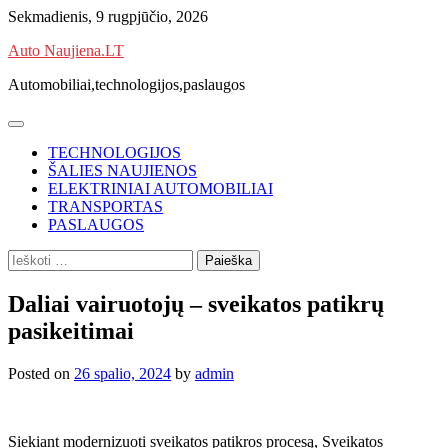
Skip
Sekmadienis, 9 rugpjūčio, 2026
to
Auto Naujiena.LT
content
Automobiliai,technologijos,paslaugos
TECHNOLOGIJOS
ŠALIES NAUJIENOS
ELEKTRINIAI AUTOMOBILIAI
TRANSPORTAS
PASLAUGOS
Ieškoti:
Daliai vairuotojų – sveikatos patikrų
pasikeitimai
Posted on
26 spalio, 2024
by
admin
Siekiant modernizuoti sveikatos patikros procesą, Sveikatos