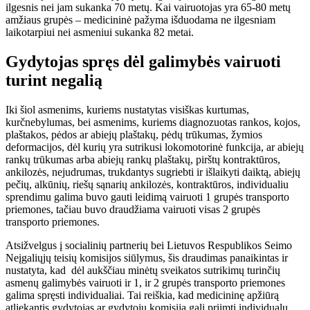
ilgesnis nei jam sukanka 70 metų. Kai vairuotojas yra 65-80 metų
amžiaus grupės – medicininė pažyma išduodama ne ilgesniam
laikotarpiui nei asmeniui sukanka 82 metai.
Gydytojas spręs dėl galimybės vairuoti
turint negalią
Iki šiol asmenims, kuriems nustatytas visiškas kurtumas,
kurčnebylumas, bei asmenims, kuriems diagnozuotas rankos, kojos,
plaštakos, pėdos ar abiejų plaštakų, pėdų trūkumas, žymios
deformacijos, dėl kurių yra sutrikusi lokomotorinė funkcija, ar abiejų
rankų trūkumas arba abiejų rankų plaštakų, pirštų kontraktūros,
ankilozės, nejudrumas, trukdantys sugriebti ir išlaikyti daiktą, abiejų
pečių, alkūnių, riešų sąnarių ankilozės, kontraktūros, individualiu
sprendimu galima buvo gauti leidimą vairuoti 1 grupės transporto
priemones, tačiau buvo draudžiama vairuoti visas 2 grupės
transporto priemones.
Atsižvelgus į socialinių partnerių bei Lietuvos Respublikos Seimo
Neįgaliųjų teisių komisijos siūlymus, šis draudimas panaikintas ir
nustatyta, kad dėl aukščiau minėtų sveikatos sutrikimų turinčių
asmenų galimybės vairuoti ir 1, ir 2 grupės transporto priemones
galima spręsti individualiai. Tai reiškia, kad medicininę apžiūrą
atliekantis gydytojas ar gydytojų komisija gali priimti individualų