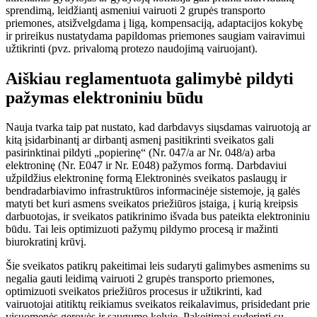
sprendimą, leidžiantį asmeniui vairuoti 2 grupės transporto
priemones, atsižvelgdama į ligą, kompensaciją, adaptacijos kokybę
ir prireikus nustatydama papildomas priemones saugiam vairavimui
užtikrinti (pvz. privalomą protezo naudojimą vairuojant).
Aiškiau reglamentuota galimybė pildyti
pažymas elektroniniu būdu
Nauja tvarka taip pat nustato, kad darbdavys siųsdamas vairuotoją ar
kitą įsidarbinantį ar dirbantį asmenį pasitikrinti sveikatos gali
pasirinktinai pildyti „popierinę“ (Nr. 047/a ar Nr. 048/a) arba
elektroninę (Nr. E047 ir Nr. E048) pažymos formą. Darbdaviui
užpildžius elektroninę formą Elektroninės sveikatos paslaugų ir
bendradarbiavimo infrastruktūros informacinėje sistemoje, ją galės
matyti bet kuri asmens sveikatos priežiūros įstaiga, į kurią kreipsis
darbuotojas, ir sveikatos patikrinimo išvada bus pateikta elektroniniu
būdu. Tai leis optimizuoti pažymų pildymo procesą ir mažinti
biurokratinį krūvį.
Šie sveikatos patikrų pakeitimai leis sudaryti galimybes asmenims su
negalia gauti leidimą vairuoti 2 grupės transporto priemones,
optimizuoti sveikatos priežiūros procesus ir užtikrinti, kad
vairuotojai atitiktų reikiamus sveikatos reikalavimus, prisidedant prie
visuomenės gerovės ir saugumo kelyje. Pakeitimai suderinti su