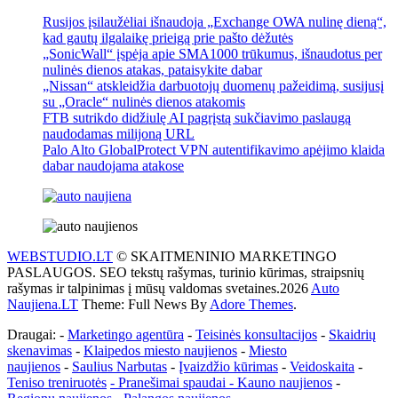
Rusijos įsilaužėliai išnaudoja „Exchange OWA nulinę dieną“,
kad gautų ilgalaikę prieigą prie pašto dėžutės
„SonicWall“ įspėja apie SMA1000 trūkumus, išnaudotus per
nulinės dienos atakas, pataisykite dabar
„Nissan“ atskleidžia darbuotojų duomenų pažeidimą, susijusį
su „Oracle“ nulinės dienos atakomis
FTB sutrikdo didžiulę AI pagrįstą sukčiavimo paslaugą
naudodamas milijoną URL
Palo Alto GlobalProtect VPN autentifikavimo apėjimo klaida
dabar naudojama atakose
WEBSTUDIO.LT
© SKAITMENINIO MARKETINGO
PASLAUGOS. SEO tekstų rašymas, turinio kūrimas, straipsnių
rašymas ir talpinimas į mūsų valdomas svetaines.2026
Auto
Naujiena.LT
Theme: Full News By
Adore Themes
.
Draugai: -
Marketingo agentūra
-
Teisinės konsultacijos
-
Skaidrių
skenavimas
-
Klaipedos miesto naujienos
-
Miesto
naujienos
-
Saulius Narbutas
-
Įvaizdžio kūrimas
-
Veidoskaita
-
Teniso treniruotės
- Pranešimai spaudai -
Kauno naujienos
-