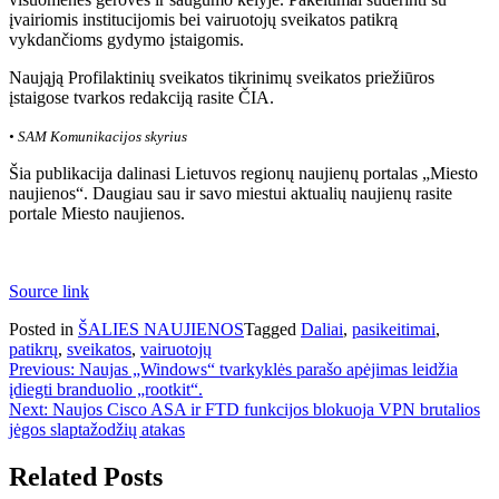
įvairiomis institucijomis bei vairuotojų sveikatos patikrą
vykdančioms gydymo įstaigomis.
Naująją Profilaktinių sveikatos tikrinimų sveikatos priežiūros
įstaigose tvarkos redakciją rasite ČIA.
• SAM Komunikacijos skyrius
Šia publikacija dalinasi Lietuvos regionų naujienų portalas „Miesto
naujienos“. Daugiau sau ir savo miestui aktualių naujienų rasite
portale Miesto naujienos.
Source link
Posted in
ŠALIES NAUJIENOS
Tagged
Daliai
,
pasikeitimai
,
patikrų
,
sveikatos
,
vairuotojų
Navigacija
Previous:
Naujas „Windows“ tvarkyklės parašo apėjimas leidžia
įdiegti branduolio „rootkit“.
tarp
Next:
Naujos Cisco ASA ir FTD funkcijos blokuoja VPN brutalios
įrašų
jėgos slaptažodžių atakas
Related Posts