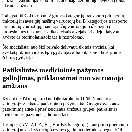
amžiaus vairuotojams, kuriems dėl diagnozuotų ligų sveikatą reikia
tikrintis dažniau.
Taip pat iki šiol tikrinant 2 grupės kategorijų transporto priemonių,
traktorių ir savaeigių mašinų vairuotojų bei B kategorijos transporto
priemonių vairuotojų, naudojančių vairuotojo pažymėjimą
profesiniams tikslams, sveikatą visais atvejais privalėjo dalyvauti
gydytojas otorinolaringologas ir neurologas.
Šie specialistai nuo šiol privalo dalyvauti tik tais atvejais, kai
sveikatą tikrina vidaus ligų gydytojas arba tokį sprendimą priima
šeimos gydytojas.
Patikslintas medicininės pažymos
galiojimas, priklausomai nuo vairuotojo
amžiaus
Kylant neaiškumų, kokiam laikotarpiui turi būti išduodama
vairuotojo sveikatos patikrinimo pažyma, kai žmogus sveikatos
patikrinimą atlieka prieš keičiantis amžiaus grupei, patikslintas
medicininės pažymos galiojimo laikas.
1 grupės (AM, A1, A, B1, B ir BE kategorijų) transporto priemonių
vairuotojams iki 65 metų pažymos galiojimo terminas negali būti