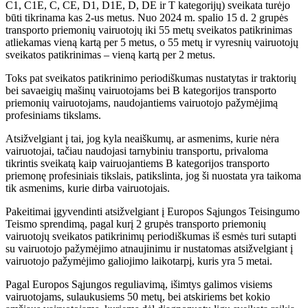
C1, C1E, C, CE, D1, D1E, D, DE ir T kategorijų) sveikata turėjo
būti tikrinama kas 2-us metus. Nuo 2024 m. spalio 15 d. 2 grupės
transporto priemonių vairuotojų iki 55 metų sveikatos patikrinimas
atliekamas vieną kartą per 5 metus, o 55 metų ir vyresnių vairuotojų
sveikatos patikrinimas – vieną kartą per 2 metus.
Toks pat sveikatos patikrinimo periodiškumas nustatytas ir traktorių
bei savaeigių mašinų vairuotojams bei B kategorijos transporto
priemonių vairuotojams, naudojantiems vairuotojo pažymėjimą
profesiniams tikslams.
Atsižvelgiant į tai, jog kyla neaiškumų, ar asmenims, kurie nėra
vairuotojai, tačiau naudojasi tarnybiniu transportu, privaloma
tikrintis sveikatą kaip vairuojantiems B kategorijos transporto
priemonę profesiniais tikslais, patikslinta, jog ši nuostata yra taikoma
tik asmenims, kurie dirba vairuotojais.
Pakeitimai įgyvendinti atsižvelgiant į Europos Sąjungos Teisingumo
Teismo sprendimą, pagal kurį 2 grupės transporto priemonių
vairuotojų sveikatos patikrinimų periodiškumas iš esmės turi sutapti
su vairuotojo pažymėjimo atnaujinimu ir nustatomas atsižvelgiant į
vairuotojo pažymėjimo galiojimo laikotarpį, kuris yra 5 metai.
Pagal Europos Sąjungos reguliavimą, išimtys galimos visiems
vairuotojams, sulaukusiems 50 metų, bei atskiriems bet kokio