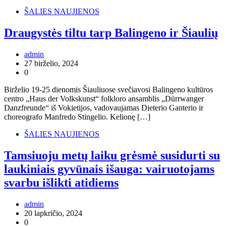
ŠALIES NAUJIENOS
Draugystės tiltu tarp Balingeno ir Šiaulių
admin
27 birželio, 2024
0
Birželio 19-25 dienomis Šiauliuose svečiavosi Balingeno kultūros
centro „Haus der Volkskunst“ folkloro ansamblis „Dürrwanger
Danzfreunde“ iš Vokietijos, vadovaujamas Dieterio Ganterio ir
choreografo Manfredo Stingelio. Kelionę […]
ŠALIES NAUJIENOS
Tamsiuoju metų laiku grėsmė susidurti su
laukiniais gyvūnais išauga: vairuotojams
svarbu išlikti atidiems
admin
20 lapkričio, 2024
0