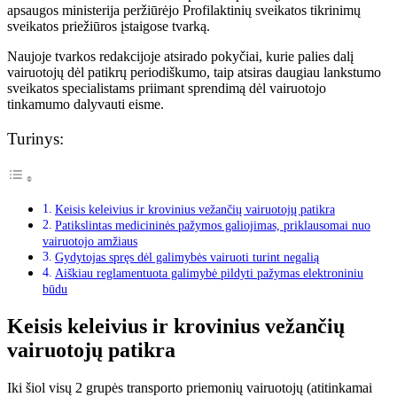
apsaugos ministerija peržiūrėjo Profilaktinių sveikatos tikrinimų
sveikatos priežiūros įstaigose tvarką.
Naujoje tvarkos redakcijoje atsirado pokyčiai, kurie palies dalį
vairuotojų dėl patikrų periodiškumo, taip atsiras daugiau lankstumo
sveikatos specialistams priimant sprendimą dėl vairuotojo
tinkamumo dalyvauti eisme.
Turinys:
Keisis keleivius ir krovinius vežančių vairuotojų patikra
Patikslintas medicininės pažymos galiojimas, priklausomai nuo
vairuotojo amžiaus
Gydytojas spręs dėl galimybės vairuoti turint negalią
Aiškiau reglamentuota galimybė pildyti pažymas elektroniniu
būdu
Keisis keleivius ir krovinius vežančių
vairuotojų patikra
Iki šiol visų 2 grupės transporto priemonių vairuotojų (atitinkamai