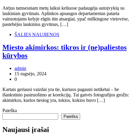
Atėjus tamsesniam metų laikui keliuose padaugėja autoįvykių su
laukiniais gyvūnais. Aplinkos apsaugos departamentas pataria
vairuotojams kelyje elgtis itin atsargiai, ypač miškingose vietovėse,
pastebėjus laukinius gyvūnus, […]
ŠALIES NAUJIENOS
Miesto akimirkos: tikros ir (ne)paliestos
kūrybos
admin
15 rugsėjo, 2024
0
Kartais geriausi vaizdai yra tie, kuriuos pagauni netikėtai – be
išankstinio pasiruošimo ar korekcijų. Tai gatvės fotografijos grožis:
akimirkos, kurios tiesiog yra, tokios, kokios buvo […]
Paieška
Paieška
Naujausi įrašai