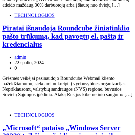
atleido maždaug 30% darbuotojų arba į šiaurę nuo dviejų […]
TECHNOLOGIJOS
Piratai išnaudoja Roundcube žiniatinklio
pašto trūkumą, kad pavogtų el. paštą ir
kredencialus
admin
22 spalio, 2024
0
Grėsmės veikėjai pasinaudojo Roundcube Webmail kliento
pažeidžiamumu, siekdami nukreipti į vyriausybines organizacijas
Nepriklausomų valstybių sandraugos (NVS) regione, buvusios
Sovietų Sąjungos įpėdinio. Ataką Rusijos kibernetinio saugumo […]
TECHNOLOGIJOS
„Microsoft“ pataiso „Windows Server