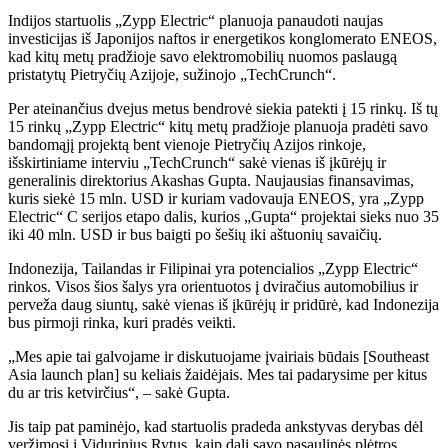
Indijos startuolis „Zypp Electric“ planuoja panaudoti naujas
investicijas iš Japonijos naftos ir energetikos konglomerato ENEOS,
kad kitų metų pradžioje savo elektromobilių nuomos paslaugą
pristatytų Pietryčių Azijoje, sužinojo „TechCrunch“.
Per ateinančius dvejus metus bendrovė siekia patekti į 15 rinkų. Iš tų
15 rinkų „Zypp Electric“ kitų metų pradžioje planuoja pradėti savo
bandomąjį projektą bent vienoje Pietryčių Azijos rinkoje,
išskirtiniame interviu „TechCrunch“ sakė vienas iš įkūrėjų ir
generalinis direktorius Akashas Gupta. Naujausias finansavimas,
kuris siekė 15 mln. USD ir kuriam vadovauja ENEOS, yra „Zypp
Electric“ C serijos etapo dalis, kurios „Gupta“ projektai sieks nuo 35
iki 40 mln. USD ir bus baigti po šešių iki aštuonių savaičių.
Indonezija, Tailandas ir Filipinai yra potencialios „Zypp Electric“
rinkos. Visos šios šalys yra orientuotos į dviračius automobilius ir
perveža daug siuntų, sakė vienas iš įkūrėjų ir pridūrė, kad Indonezija
bus pirmoji rinka, kuri pradės veikti.
„Mes apie tai galvojame ir diskutuojame įvairiais būdais [Southeast
Asia launch plan] su keliais žaidėjais. Mes tai padarysime per kitus
du ar tris ketvirčius“, – sakė Gupta.
Jis taip pat paminėjo, kad startuolis pradeda ankstyvas derybas dėl
veržimosi į Vidurinius Rytus, kaip dalį savo pasaulinės plėtros.