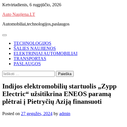
Skip
Ketvirtadienis, 6 rugpjūčio, 2026
to
Auto Naujiena.LT
content
Automobiliai,technologijos,paslaugos
TECHNOLOGIJOS
ŠALIES NAUJIENOS
ELEKTRINIAI AUTOMOBILIAI
TRANSPORTAS
PASLAUGOS
Ieškoti:
Indijos elektromobilių startuolis „Zypp
Electric“ užsitikrina ENEOS paramą
plėtrai į Pietryčių Aziją finansuoti
Posted on
27 gegužės, 2024
by
admin