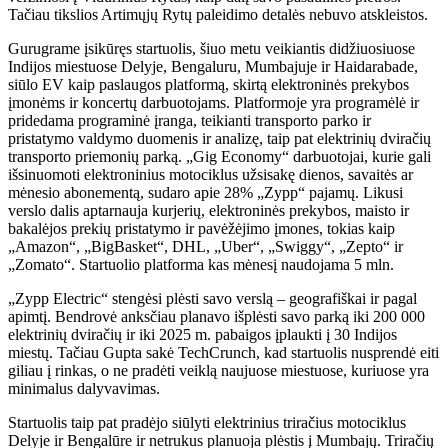
Tačiau tikslios Artimųjų Rytų paleidimo detalės nebuvo atskleistos.
Gurugrame įsikūręs startuolis, šiuo metu veikiantis didžiuosiuose
Indijos miestuose Delyje, Bengaluru, Mumbajuje ir Haidarabade,
siūlo EV kaip paslaugos platformą, skirtą elektroninės prekybos
įmonėms ir koncertų darbuotojams. Platformoje yra programėlė ir
pridedama programinė įranga, teikianti transporto parko ir
pristatymo valdymo duomenis ir analizę, taip pat elektrinių dviračių
transporto priemonių parką. „Gig Economy“ darbuotojai, kurie gali
išsinuomoti elektroninius motociklus užsisakę dienos, savaitės ar
mėnesio abonementą, sudaro apie 28% „Zypp“ pajamų. Likusi
verslo dalis aptarnauja kurjerių, elektroninės prekybos, maisto ir
bakalėjos prekių pristatymo ir pavėžėjimo įmones, tokias kaip
„Amazon“, „BigBasket“, DHL, „Uber“, „Swiggy“, „Zepto“ ir
„Zomato“. Startuolio platforma kas mėnesį naudojama 5 mln.
„Zypp Electric“ stengėsi plėsti savo verslą – geografiškai ir pagal
apimtį. Bendrovė anksčiau planavo išplėsti savo parką iki 200 000
elektrinių dviračių ir iki 2025 m. pabaigos įplaukti į 30 Indijos
miestų. Tačiau Gupta sakė TechCrunch, kad startuolis nusprendė eiti
giliau į rinkas, o ne pradėti veiklą naujuose miestuose, kuriuose yra
minimalus dalyvavimas.
Startuolis taip pat pradėjo siūlyti elektrinius triračius motociklus
Delyje ir Bengalūre ir netrukus planuoja plėstis į Mumbajų. Triračių