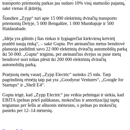
transporto priemonių parkas jau sudaro 10% visų startuolio pajamų,
sakė vienas iš įkūrėjų.
Šiandien „Zypp“ turi apie 15 000 elektrinių dviračių transporto
priemonių Delyje, 5 000 Bengalūre, 1 000 Mumbajuje ir 500
Haidarabade.
„Idėja yra gilintis į šias rinkas ir lygiagrečiai kiekvieną ketvirtį
pradėti naują rinką“, – sakė Gupta. Per ateinančius metus bendrovė
planuoja padidinti savo 22 000 elektrinių dviračių automobilių parką
iki 50 000. „Gupta“ teigimu, per ateinančius dvejus su puse metų
bendrovė nori toliau plėsti iki 200 000 elektrinių dviračių
automobilių parką.
Praėjusių metų vasarį „Zypp Electric“ surinko 25 mln. Tarp
pagrindinių rėmėjų taip pat yra „Goodyear Ventures“, „Google for
Startups“ ir „Shell E4“.
Gupta teigė, kad „Zypp Electric“ jau veikia pelningai ir siekia, kad
EBITA (pelnas prieš palūkanas, mokesčius ir amortizaciją) taptų
teigiamas per šešis ar aštuonis mėnesius, o pelnas po mokesčių
pasieks per 12–14 mėnesių.