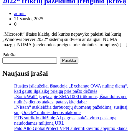
2022“ trikčių pažeidimo įrenginio įkrovą
admin
21 sausio, 2025
0
„Microsoft“ ištaisė klaidą, dėl kurios nepavyko paleisti kai kurių
„Windows Server 2022“ sistemų su dviem ar daugiau NUMA
mazgų. NUMA (nevienodos prieigos prie atminties trumpinys) […]
Paieška
Paieška
Naujausi įrašai
Rusijos įsilaužėliai išnaudoja „Exchange OWA nulinę dieną“,
kad gautų ilgalaikę prieigą prie pašto dėžutės
„SonicWall“ įspėja apie SMA1000 trūkumus, išnaudotus per
nulinės dienos atakas, pataisykite dabar
„Nissan“ atskleidžia darbuotojų duomenų pažeidimą, susijusį
su „Oracle“ nulinės dienos atakomis
FTB sutrikdo didžiulę AI pagrįstą sukčiavimo paslaugą
naudodamas milijoną URL
Palo Alto GlobalProtect VPN autentifikavimo apėjimo klaida