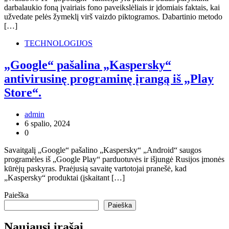
darbalaukio foną įvairiais fono paveikslėliais ir įdomiais faktais, kai
užvedate pelės žymeklį virš vaizdo piktogramos. Dabartinio metodo
[…]
TECHNOLOGIJOS
„Google“ pašalina „Kaspersky“
antivirusinę programinę įrangą iš „Play
Store“.
admin
6 spalio, 2024
0
Savaitgalį „Google“ pašalino „Kaspersky“ „Android“ saugos
programėles iš „Google Play“ parduotuvės ir išjungė Rusijos įmonės
kūrėjų paskyras. Praėjusią savaitę vartotojai pranešė, kad
„Kaspersky“ produktai (įskaitant […]
Paieška
Paieška
Naujausi įrašai