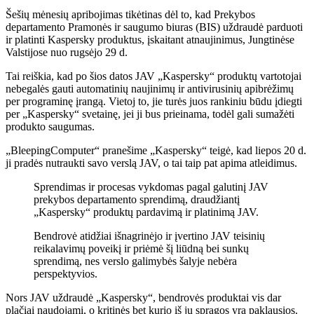
Šešių mėnesių apribojimas tikėtinas dėl to, kad Prekybos
departamento Pramonės ir saugumo biuras (BIS) uždraudė parduoti
ir platinti Kaspersky produktus, įskaitant atnaujinimus, Jungtinėse
Valstijose nuo rugsėjo 29 d.
Tai reiškia, kad po šios datos JAV „Kaspersky“ produktų vartotojai
nebegalės gauti automatinių naujinimų ir antivirusinių apibrėžimų
per programinę įrangą. Vietoj to, jie turės juos rankiniu būdu įdiegti
per „Kaspersky“ svetainę, jei ji bus prieinama, todėl gali sumažėti
produkto saugumas.
„BleepingComputer“ pranešime „Kaspersky“ teigė, kad liepos 20 d.
ji pradės nutraukti savo verslą JAV, o tai taip pat apima atleidimus.
Sprendimas ir procesas vykdomas pagal galutinį JAV
prekybos departamento sprendimą, draudžiantį
„Kaspersky“ produktų pardavimą ir platinimą JAV.
Bendrovė atidžiai išnagrinėjo ir įvertino JAV teisinių
reikalavimų poveikį ir priėmė šį liūdną bei sunkų
sprendimą, nes verslo galimybės šalyje nebėra
perspektyvios.
Nors JAV uždraudė „Kaspersky“, bendrovės produktai vis dar
plačiai naudojami, o kritinės bet kurio iš jų spragos yra paklausios.