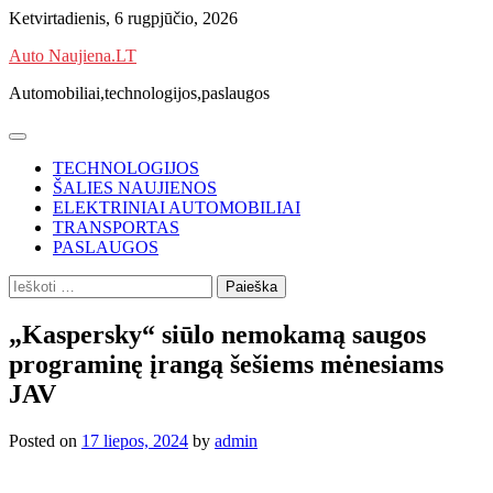
Skip
Ketvirtadienis, 6 rugpjūčio, 2026
to
Auto Naujiena.LT
content
Automobiliai,technologijos,paslaugos
TECHNOLOGIJOS
ŠALIES NAUJIENOS
ELEKTRINIAI AUTOMOBILIAI
TRANSPORTAS
PASLAUGOS
Ieškoti:
„Kaspersky“ siūlo nemokamą saugos
programinę įrangą šešiems mėnesiams
JAV
Posted on
17 liepos, 2024
by
admin