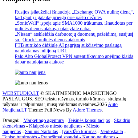
Rusijos įsilaužėliai išnaudoja „Exchange OWA nulinę dieną“,
kad gautų ilgalaikę prieigą prie pašto dėžutės
„SonicWall“ įspėja apie SMA1000 trūkumus, išnaudotus per
nulinės dienos atakas, pataisykite dabar
„Nissan“ atskleidžia darbuotojų duomenų pažeidimą, susijusį
su „Oracle“ nulinės dienos atakomis
FTB sutrikdo didžiulę AI pagrįstą sukčiavimo paslaugą
naudodamas milijoną URL
Palo Alto GlobalProtect VPN autentifikavimo apėjimo klaida
dabar naudojama atakose
WEBSTUDIO.LT
© SKAITMENINIO MARKETINGO
PASLAUGOS. SEO tekstų rašymas, turinio kūrimas, straipsnių
rašymas ir talpinimas į mūsų valdomas svetaines.2026
Auto
Naujiena.LT
Theme: Full News By
Adore Themes
.
Draugai: -
Marketingo agentūra
-
Teisinės konsultacijos
-
Skaidrių
skenavimas
-
Klaipedos miesto naujienos
-
Miesto
naujienos
-
Saulius Narbutas
-
Įvaizdžio kūrimas
-
Veidoskaita
-
Teniso treniruotės
- Pranešimai spaudai -
Kauno naujienos
-