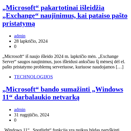
„Microsoft“ pakartotinai išleidžia
„Exchange“ naujinimus, kai pataiso pašto
pristatymą
admin
28 lapkričio, 2024
0
„Microsoft“ iš naujo išleido 2024 m. lapkričio mėn. „Exchange
Server“ saugos naujinimus, juos išleidusi anksčiau šį mėnesį dėl el.
pašto pristatymo problemų serveriuose, kuriuose naudojamos […]
TECHNOLOGIJOS
„Microsoft“ bando sumažinti „Windows
11“ darbalaukio netvarką
admin
31 rugpjūčio, 2024
0
„Windows 11“ „Spotlight“ funkcija yra puikus būdas paryškinti