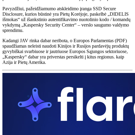
Pavyzdžiui, pažeidžiamumo atskleidimo įranga SSD Secure
Disclosure, kurios būstinė yra Pietų Korėjoje, paskelbė „DIDELIS
išmokas“ už išankstinio autentifikavimo nuotolinio kodo / komandų
vykdymą „Kaspersky Security Center“ – verslo saugumo valdymo
sprendimu.
Kadangi JAV rinka dabar neribota, o Europos Parlamentas (PDF)
spaudžiamas neleisti naudoti Kinijos ir Rusijos pardavėjų produktų
gyvybiškai svarbiuose ir jautriuose Europos Sąjungos sektoriuose,
„Kaspersky“ dabar yra priverstas persikelti į kitus regionus. kaip
Azija ir Pietų Amerika.