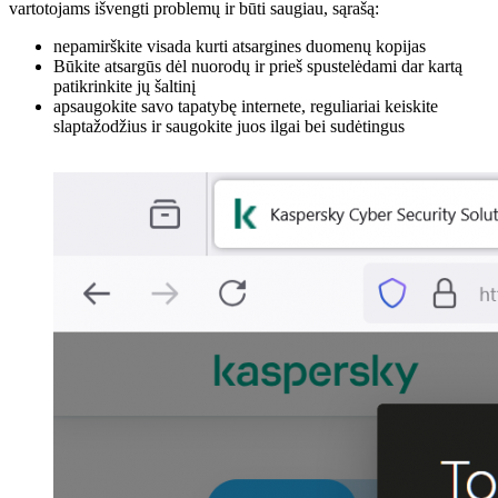
vartotojams išvengti problemų ir būti saugiau, sąrašą:
nepamirškite visada kurti atsargines duomenų kopijas
Būkite atsargūs dėl nuorodų ir prieš spustelėdami dar kartą
patikrinkite jų šaltinį
apsaugokite savo tapatybę internete, reguliariai keiskite
slaptažodžius ir saugokite juos ilgai bei sudėtingus