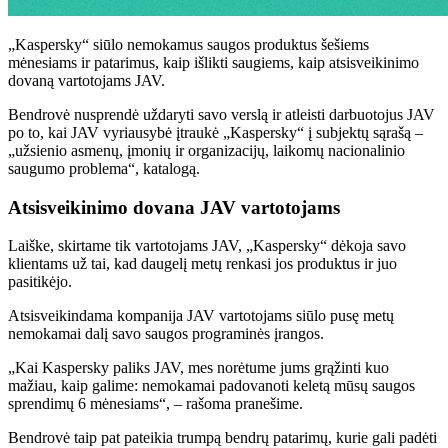
„Kaspersky“ siūlo nemokamus saugos produktus šešiems
mėnesiams ir patarimus, kaip išlikti saugiems, kaip atsisveikinimo
dovaną vartotojams JAV.
Bendrovė nusprendė uždaryti savo verslą ir atleisti darbuotojus JAV
po to, kai JAV vyriausybė įtraukė „Kaspersky“ į subjektų sąrašą –
„užsienio asmenų, įmonių ir organizacijų, laikomų nacionalinio
saugumo problema“, katalogą.
Atsisveikinimo dovana JAV vartotojams
Laiške, skirtame tik vartotojams JAV, „Kaspersky“ dėkoja savo
klientams už tai, kad daugelį metų renkasi jos produktus ir juo
pasitikėjo.
Atsisveikindama kompanija JAV vartotojams siūlo pusę metų
nemokamai dalį savo saugos programinės įrangos.
„Kai Kaspersky paliks JAV, mes norėtume jums grąžinti kuo
mažiau, kaip galime: nemokamai padovanoti keletą mūsų saugos
sprendimų 6 mėnesiams“, – rašoma pranešime.
Bendrovė taip pat pateikia trumpą bendrų patarimų, kurie gali padėti