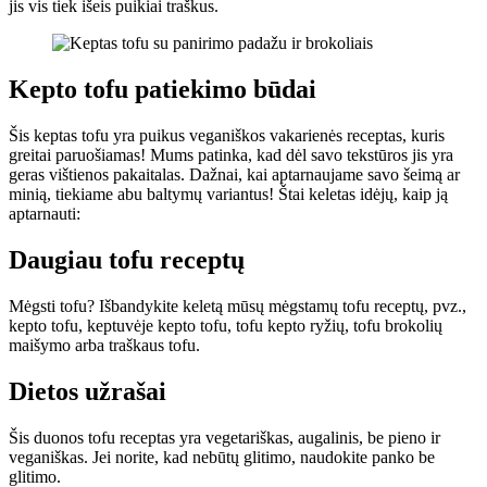
jis vis tiek išeis puikiai traškus.
Kepto tofu patiekimo būdai
Šis keptas tofu yra puikus veganiškos vakarienės receptas, kuris
greitai paruošiamas! Mums patinka, kad dėl savo tekstūros jis yra
geras vištienos pakaitalas. Dažnai, kai aptarnaujame savo šeimą ar
minią, tiekiame abu baltymų variantus! Štai keletas idėjų, kaip ją
aptarnauti:
Daugiau tofu receptų
Mėgsti tofu? Išbandykite keletą mūsų mėgstamų tofu receptų, pvz.,
kepto tofu, keptuvėje kepto tofu, tofu kepto ryžių, tofu brokolių
maišymo arba traškaus tofu.
Dietos užrašai
Šis duonos tofu receptas yra vegetariškas, augalinis, be pieno ir
veganiškas. Jei norite, kad nebūtų glitimo, naudokite panko be
glitimo.