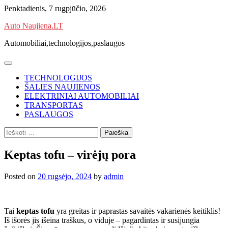
Skip
Penktadienis, 7 rugpjūčio, 2026
to
Auto Naujiena.LT
content
Automobiliai,technologijos,paslaugos
TECHNOLOGIJOS
ŠALIES NAUJIENOS
ELEKTRINIAI AUTOMOBILIAI
TRANSPORTAS
PASLAUGOS
Ieškoti:
Keptas tofu – virėjų pora
Posted on
20 rugsėjo, 2024
by
admin
Tai
keptas tofu
yra greitas ir paprastas savaitės vakarienės keitiklis!
Iš išorės jis išeina traškus, o viduje – pagardintas ir susijungia