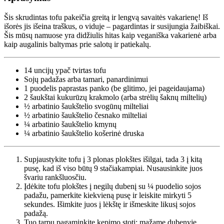
Šis skrudintas tofu pakeičia greitą ir lengvą savaitės vakarienę! Iš
išorės jis išeina traškus, o viduje – pagardintas ir susijungia žaibiškai.
Šis mūsų namuose yra didžiulis hitas kaip veganiška vakarienė arba
kaip augalinis baltymas prie salotų ir patiekalų.
14 uncijų
ypač tvirtas tofu
Sojų padažas arba tamari, panardinimui
1 puodelis
paprastas panko (be glitimo, jei pageidaujama)
2 šaukštai
kukurūzų krakmolo (arba strėlių šaknų miltelių)
½ arbatinio šaukštelio
svogūnų milteliai
½ arbatinio šaukštelio
česnako milteliai
¼ arbatinio šaukštelio
kmynų
¼ arbatinio šaukštelio
košerinė druska
Supjaustykite tofu į 3 plonas plokštes išilgai, tada 3 į kitą
pusę, kad iš viso būtų 9 stačiakampiai. Nusausinkite juos
švariu rankšluosčiu.
Įdėkite tofu plokštes į negilų dubenį su ¼ puodelio sojos
padažu, pamerkite kiekvieną pusę ir leiskite mirkyti 5
sekundes. Išimkite juos į lėkštę ir išmeskite likusį sojos
padažą.
Tuo tarpu pagaminkite kepimo stotį: mažame dubenyje