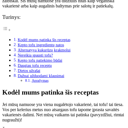
žaibiškai. Šis mūsų namuose yra didžiulis hitas kaip veganiška
vakarienė arba kaip augalinis baltymas prie salotų ir patiekalų.
Turinys:
Kodėl mums patinka šis receptas
Kepto tofu ingredientų natos
Alternatyva kukurūzų krakmolui
Nereikia spausti tofu?
Kepto tofu patiekimo būdai
Daugiau tofu receptų
Dietos užrašai
Dažnai užduodami klausimai
Aprašymas
Kodėl mums patinka šis receptas
Jei mūsų namuose yra viena nugalėtojo vakarienė, tai tofu! tai tiesa.
Vos per kelerius metus nuo atsargaus tofu tapome įprasta savaitės
vakarienės dalimi. Net mūsų vaikams tai patinka (pavyzdžiui, rimtai
nugraužti)!