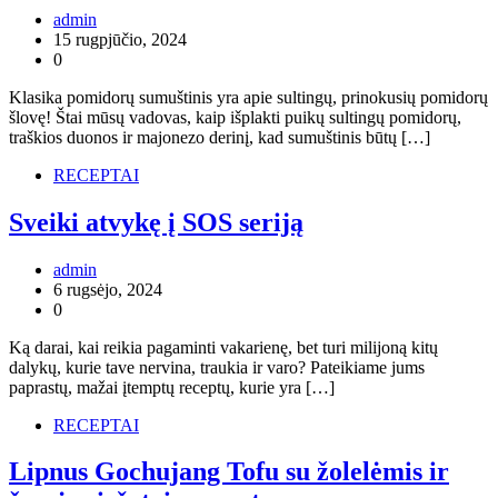
admin
15 rugpjūčio, 2024
0
Klasika pomidorų sumuštinis yra apie sultingų, prinokusių pomidorų
šlovę! Štai mūsų vadovas, kaip išplakti puikų sultingų pomidorų,
traškios duonos ir majonezo derinį, kad sumuštinis būtų […]
RECEPTAI
Sveiki atvykę į SOS seriją
admin
6 rugsėjo, 2024
0
Ką darai, kai reikia pagaminti vakarienę, bet turi milijoną kitų
dalykų, kurie tave nervina, traukia ir varo? Pateikiame jums
paprastų, mažai įtemptų receptų, kurie yra […]
RECEPTAI
Lipnus Gochujang Tofu su žolelėmis ir