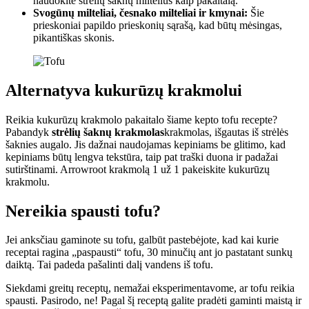
naudokite strėlių šaknų miltelius kaip pakaitalą.
Svogūnų milteliai, česnako milteliai ir kmynai:
Šie
prieskoniai papildo prieskonių sąrašą, kad būtų mėsingas,
pikantiškas skonis.
Alternatyva kukurūzų krakmolui
Reikia kukurūzų krakmolo pakaitalo šiame kepto tofu recepte?
Pabandyk
strėlių šaknų krakmolas
krakmolas, išgautas iš strėlės
šaknies augalo. Jis dažnai naudojamas kepiniams be glitimo, kad
kepiniams būtų lengva tekstūra, taip pat traški duona ir padažai
sutirštinami. Arrowroot krakmolą 1 už 1 pakeiskite kukurūzų
krakmolu.
Nereikia spausti tofu?
Jei anksčiau gaminote su tofu, galbūt pastebėjote, kad kai kurie
receptai ragina „paspausti“ tofu, 30 minučių ant jo pastatant sunkų
daiktą. Tai padeda pašalinti dalį vandens iš tofu.
Siekdami greitų receptų, nemažai eksperimentavome, ar tofu reikia
spausti. Pasirodo, ne! Pagal šį receptą galite pradėti gaminti maistą ir