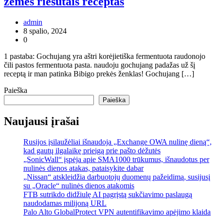
žemės riešutais receptas
admin
8 spalio, 2024
0
1 pastaba: Gochujang yra aštri korėjietiška fermentuota raudonojo
čili pastos fermentuota pasta. naudoju gochujang padažas už šį
receptą ir man patinka Bibigo prekės ženklas! Gochujang […]
Paieška
Paieška
Naujausi įrašai
Rusijos įsilaužėliai išnaudoja „Exchange OWA nulinę dieną“,
kad gautų ilgalaikę prieigą prie pašto dėžutės
„SonicWall“ įspėja apie SMA1000 trūkumus, išnaudotus per
nulinės dienos atakas, pataisykite dabar
„Nissan“ atskleidžia darbuotojų duomenų pažeidimą, susijusį
su „Oracle“ nulinės dienos atakomis
FTB sutrikdo didžiulę AI pagrįstą sukčiavimo paslaugą
naudodamas milijoną URL
Palo Alto GlobalProtect VPN autentifikavimo apėjimo klaida