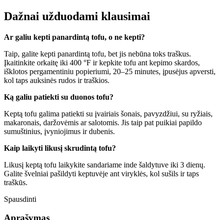
Dažnai užduodami klausimai
Ar galiu kepti panardintą tofu, o ne kepti?
Taip, galite kepti panardintą tofu, bet jis nebūna toks traškus.
Įkaitinkite orkaitę iki 400 °F ir kepkite tofu ant kepimo skardos,
išklotos pergamentiniu popieriumi, 20–25 minutes, įpusėjus apversti,
kol taps auksinės rudos ir traškios.
Ką galiu patiekti su duonos tofu?
Keptą tofu galima patiekti su įvairiais šonais, pavyzdžiui, su ryžiais,
makaronais, daržovėmis ar salotomis. Jis taip pat puikiai papildo
sumuštinius, įvyniojimus ir dubenis.
Kaip laikyti likusį skrudintą tofu?
Likusį keptą tofu laikykite sandariame inde šaldytuve iki 3 dienų.
Galite švelniai pašildyti keptuvėje ant viryklės, kol sušils ir taps
traškūs.
Spausdinti
Aprašymas