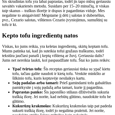
Šis skrudintas tofu yra labai paprastas, todėl jis tapo mūsų geriausiu
savaitės vakarienės metodu. Susidaro per 15–20 minučių, ir viskas
taip
skanus – traškus išorėje ir drąsus ir pagardintas viduje. Mes
negalime to atsigaivinti! Mėgstame jį dėti į salotas ir dubenėlius,
pvz., Cezario salotas, vištienos Cezario įvyniojimus, sumuštinį su
tofu ir kt.
Kepto tofu ingredientų natos
Viskas, ko jums reikia, yra keletas ingredientų, skirtų keptam tofu.
Mums patinka tai, kad jis suteikia tofui gražaus traškumo, todėl
tekstūra jaučiasi panaši į keptą vištieną ar žuvį. Geriausia dalis?
Jums net nereikia laukti, kol paspaudžiate tofu. Štai ko jums reikės:
Ypač tvirtas tofu
: Šis receptas geriausiai tinka su ypač kietu
tofu, tačiau galite naudoti ir kietą tofu. Venkite minkšto ar
šilkinio tofu, kuris keptuvėje nesilaikys kartu.
Sojų padažas arba tamari:
Prieš gamindami tofu gabalėlius
pamirkysite į sojų padažą arba tamari, kurie jį pagardina.
Paprastas panko:
Šis japoniško stiliaus džiūvėsėlis sukuria
traškią išorę. Jei norite, kad nebūtų glitimo, naudokite tofu be
glitimo.
Kukurūzų krakmolas:
Kukurūzų krakmolas taip pat padeda
sukurti traškią išorę, todėl jo negalima praleisti. Jei norite,