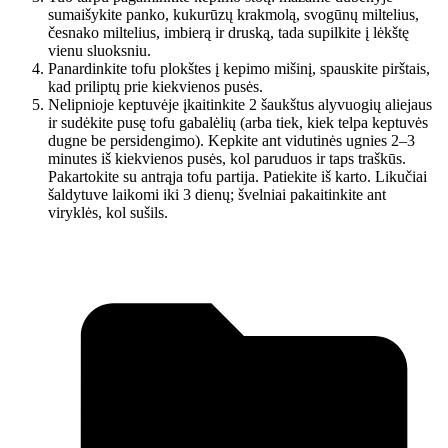
sumaišykite panko, kukurūzų krakmolą, svogūnų miltelius,
česnako miltelius, imbierą ir druską, tada supilkite į lėkštę
vienu sluoksniu.
Panardinkite tofu plokštes į kepimo mišinį, spauskite pirštais,
kad priliptų prie kiekvienos pusės.
Nelipnioje keptuvėje įkaitinkite 2 šaukštus alyvuogių aliejaus
ir sudėkite pusę tofu gabalėlių (arba tiek, kiek telpa keptuvės
dugne be persidengimo). Kepkite ant vidutinės ugnies 2–3
minutes iš kiekvienos pusės, kol paruduos ir taps traškūs.
Pakartokite su antrąja tofu partija. Patiekite iš karto. Likučiai
šaldytuve laikomi iki 3 dienų; švelniai pakaitinkite ant
viryklės, kol sušils.