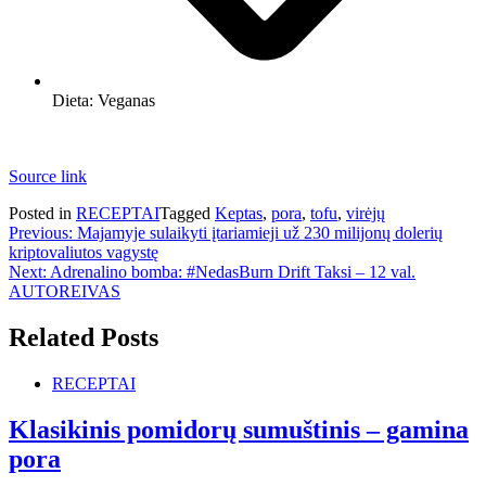
Dieta:
Veganas
Source link
Posted in
RECEPTAI
Tagged
Keptas
,
pora
,
tofu
,
virėjų
Navigacija
Previous:
Majamyje sulaikyti įtariamieji už 230 milijonų dolerių
kriptovaliutos vagystę
tarp
Next:
Adrenalino bomba: #NedasBurn Drift Taksi – 12 val.
įrašų
AUTOREIVAS
Related Posts
RECEPTAI
Klasikinis pomidorų sumuštinis – gamina
pora