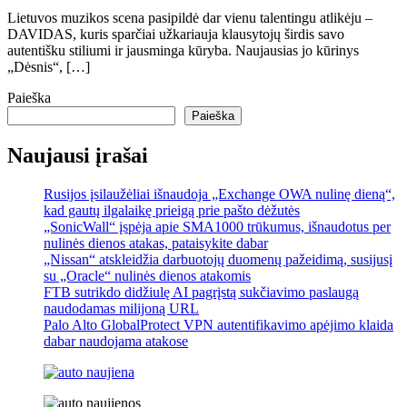
Lietuvos muzikos scena pasipildė dar vienu talentingu atlikėju –
DAVIDAS, kuris sparčiai užkariauja klausytojų širdis savo
autentišku stiliumi ir jausminga kūryba. Naujausias jo kūrinys
„Dėsnis“, […]
Paieška
Paieška
Naujausi įrašai
Rusijos įsilaužėliai išnaudoja „Exchange OWA nulinę dieną“,
kad gautų ilgalaikę prieigą prie pašto dėžutės
„SonicWall“ įspėja apie SMA1000 trūkumus, išnaudotus per
nulinės dienos atakas, pataisykite dabar
„Nissan“ atskleidžia darbuotojų duomenų pažeidimą, susijusį
su „Oracle“ nulinės dienos atakomis
FTB sutrikdo didžiulę AI pagrįstą sukčiavimo paslaugą
naudodamas milijoną URL
Palo Alto GlobalProtect VPN autentifikavimo apėjimo klaida
dabar naudojama atakose