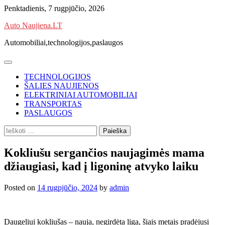
Skip
Penktadienis, 7 rugpjūčio, 2026
to
Auto Naujiena.LT
content
Automobiliai,technologijos,paslaugos
TECHNOLOGIJOS
ŠALIES NAUJIENOS
ELEKTRINIAI AUTOMOBILIAI
TRANSPORTAS
PASLAUGOS
Ieškoti:
Kokliušu sergančios naujagimės mama
džiaugiasi, kad į ligoninę atvyko laiku
Posted on
14 rugpjūčio, 2024
by
admin
Daugeliui kokliušas – nauja, negirdėta liga, šiais metais pradėjusi