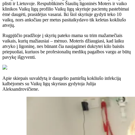
plisti ir Lietuvoje. Respublikinės Šiaulių ligoninės Moters ir vaiko
klinikos Vaikų ligų profilio Vaikų ligų skyriuje pacientų pastebimai
ėmė daugėti, prasidėjus vasarai. Iki šiol skyriuje gydyti teko 10
vaikų, nors anksčiau per metus pasitaikydavo tik keletas kokliušo
atvejų.
Rugpjūčio pradžioje į skyrių pateko mama su trim mažamečiais
vaikais, kurių mažiausiai – mėnuo. Moteris džiaugiasi, kad laiku
atvyko į ligoninę, nes būnant čia naujagimei dukrytei kilo baisūs
priepuoliai, kuriuos be profesionalių medikų pagalbos vargu ar būtų
pavykę išgyventi.
Apie skiepais suvaldytą ir daugelio pamirštą kokliušo infekciją
kalbėjomės su Vaikų ligų skyriaus gydytoja Julija
Aleksandrovičiene.