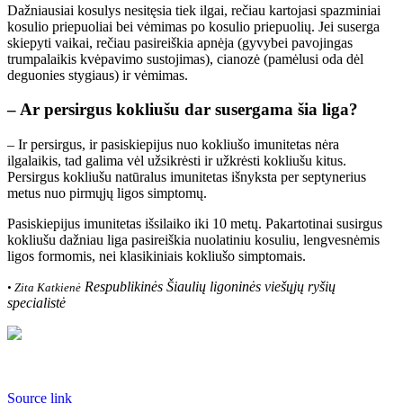
Dažniausiai kosulys nesitęsia tiek ilgai, rečiau kartojasi spazminiai
kosulio priepuoliai bei vėmimas po kosulio priepuolių. Jei suserga
skiepyti vaikai, rečiau pasireiškia apnėja (gyvybei pavojingas
trumpalaikis kvėpavimo sustojimas), cianozė (pamėlusi oda dėl
deguonies stygiaus) ir vėmimas.
– Ar persirgus kokliušu dar susergama šia liga?
– Ir persirgus, ir pasiskiepijus nuo kokliušo imunitetas nėra
ilgalaikis, tad galima vėl užsikrėsti ir užkrėsti kokliušu kitus.
Persirgus kokliušu natūralus imunitetas išnyksta per septynerius
metus nuo pirmųjų ligos simptomų.
Pasiskiepijus imunitetas išsilaiko iki 10 metų. Pakartotinai susirgus
kokliušu dažniau liga pasireiškia nuolatiniu kosuliu, lengvesnėmis
ligos formomis, nei klasikiniais kokliušo simptomais.
Respublikinės Šiaulių ligoninės viešųjų ryšių
• Zita Katkienė
specialistė
Source link