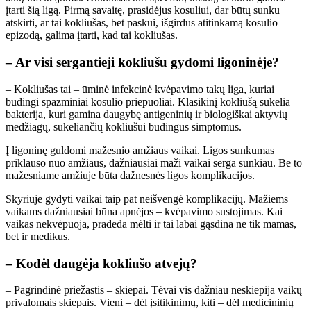
įtarti šią ligą. Pirmą savaitę, prasidėjus kosuliui, dar būtų sunku
atskirti, ar tai kokliušas, bet paskui, išgirdus atitinkamą kosulio
epizodą, galima įtarti, kad tai kokliušas.
– Ar visi sergantieji kokliušu gydomi ligoninėje?
– Kokliušas tai – ūminė infekcinė kvėpavimo takų liga, kuriai
būdingi spazminiai kosulio priepuoliai. Klasikinį kokliušą sukelia
bakterija, kuri gamina daugybę antigeninių ir biologiškai aktyvių
medžiagų, sukeliančių kokliušui būdingus simptomus.
Į ligoninę guldomi mažesnio amžiaus vaikai. Ligos sunkumas
priklauso nuo amžiaus, dažniausiai maži vaikai serga sunkiau. Be to
mažesniame amžiuje būta dažnesnės ligos komplikacijos.
Skyriuje gydyti vaikai taip pat neišvengė komplikacijų. Mažiems
vaikams dažniausiai būna apnėjos – kvėpavimo sustojimas. Kai
vaikas nekvėpuoja, pradeda mėlti ir tai labai gąsdina ne tik mamas,
bet ir medikus.
– Kodėl daugėja kokliušo atvejų?
– Pagrindinė priežastis – skiepai. Tėvai vis dažniau neskiepija vaikų
privalomais skiepais. Vieni – dėl įsitikinimų, kiti – dėl medicininių