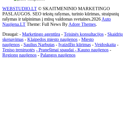
WEBSTUDIO.LT
© SKAITMENINIO MARKETINGO
PASLAUGOS. SEO tekstų rašymas, turinio kūrimas, straipsnių
rašymas ir talpinimas į mūsų valdomas svetaines.2026
Auto
Naujiena.LT
Theme: Full News By
Adore Themes
.
Draugai: -
Marketingo agentūra
-
Teisinės konsultacijos
-
Skaidrių
skenavimas
-
Klaipedos miesto naujienos
-
Miesto
naujienos
-
Saulius Narbutas
-
Įvaizdžio kūrimas
-
Veidoskaita
-
Teniso treniruotės
- Pranešimai spaudai -
Kauno naujienos
-
Regionų naujienos
-
Palangos naujienos