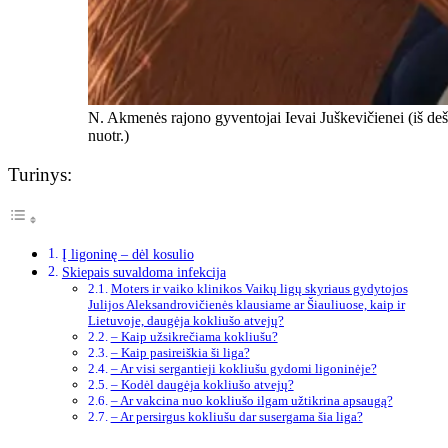
N. Akmenės rajono gyventojai Ievai Juškevičienei (iš deši
nuotr.)
Turinys:
Į ligoninę – dėl kosulio
Skiepais suvaldoma infekcija
Moters ir vaiko klinikos Vaikų ligų skyriaus gydytojos
Julijos Aleksandrovičienės klausiame ar Šiauliuose, kaip ir
Lietuvoje, daugėja kokliušo atvejų?
– Kaip užsikrečiama kokliušu?
– Kaip pasireiškia ši liga?
– Ar visi sergantieji kokliušu gydomi ligoninėje?
– Kodėl daugėja kokliušo atvejų?
– Ar vakcina nuo kokliušo ilgam užtikrina apsaugą?
– Ar persirgus kokliušu dar susergama šia liga?