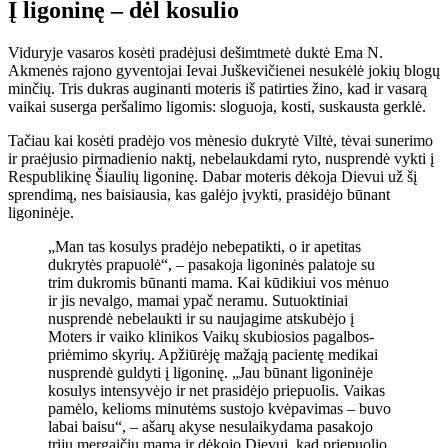
Į ligoninę – dėl kosulio
Viduryje vasaros kosėti pradėjusi dešimtmetė duktė Ema N.
Akmenės rajono gyventojai Ievai Juškevičienei nesukėlė jokių blogų
minčių. Tris dukras auginanti moteris iš patirties žino, kad ir vasarą
vaikai suserga peršalimo ligomis: sloguoja, kosti, suskausta gerklė.
Tačiau kai kosėti pradėjo vos mėnesio dukrytė Viltė, tėvai sunerimo
ir praėjusio pirmadienio naktį, nebelaukdami ryto, nusprendė vykti į
Respublikinę Šiaulių ligoninę. Dabar moteris dėkoja Dievui už šį
sprendimą, nes baisiausia, kas galėjo įvykti, prasidėjo būnant
ligoninėje.
„Man tas kosulys pradėjo nebepatikti, o ir apetitas
dukrytės prapuolė“, – pasakoja ligoninės palatoje su
trim dukromis būnanti mama. Kai kūdikiui vos mėnuo
ir jis nevalgo, mamai ypač neramu. Sutuoktiniai
nusprendė nebelaukti ir su naujagime atskubėjo į
Moters ir vaiko klinikos Vaikų skubiosios pagalbos-
priėmimo skyrių. Apžiūrėję mažąją pacientę medikai
nusprendė guldyti į ligoninę. „Jau būnant ligoninėje
kosulys intensyvėjo ir net prasidėjo priepuolis. Vaikas
pamėlo, kelioms minutėms sustojo kvėpavimas – buvo
labai baisu“, – ašarų akyse nesulaikydama pasakojo
trijų mergaičių mama ir dėkojo Dievui, kad priepuolio