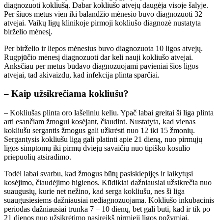
diagnozuoti kokliušą. Dabar kokliušo atvejų daugėja visoje šalyje.
Per šiuos metus vien iki balandžio mėnesio buvo diagnozuoti 32
atvejai. Vaikų ligų klinikoje pirmoji kokliušo diagnozė nustatyta
birželio mėnesį.
Per birželio ir liepos mėnesius buvo diagnozuota 10 ligos atvejų.
Rugpjūčio mėnesį diagnozuoti dar keli nauji kokliušo atvejai.
Anksčiau per metus būdavo diagnozuojami pavieniai šios ligos
atvejai, tad akivaizdu, kad infekcija plinta sparčiai.
– Kaip užsikrečiama kokliušu?
– Kokliušas plinta oro lašeliniu keliu. Ypač labai greitai ši liga plinta
arti esančiam žmogui kosėjant, čiaudint. Nustatyta, kad vienas
kokliušu sergantis žmogus gali užkrėsti nuo 12 iki 15 žmonių.
Sergantysis kokliušu ligą gali platinti apie 21 dieną, nuo pirmųjų
ligos simptomų iki pirmų dviejų savaičių nuo tipiško kosulio
priepuolių atsiradimo.
Todėl labai svarbu, kad žmogus būtų pasiskiepijęs ir laikytųsi
kosėjimo, čiaudėjimo higienos. Kūdikiai dažniausiai užsikrečia nuo
suaugusių, kurie net nežino, kad serga kokliušu, nes ši liga
suaugusiesiems dažniausiai nediagnozuojama. Kokliušo inkubacinis
periodas dažniausiai trunka 7 – 10 dienų, bet gali būti, kad ir tik po
21 dienos nuo užsikrėtimo pasireikš pirmieji ligos požymiai.