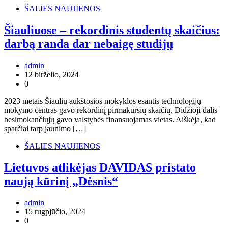
ŠALIES NAUJIENOS
Šiauliuose – rekordinis studentų skaičius:
darbą randa dar nebaigę studijų
admin
12 birželio, 2024
0
2023 metais Šiaulių aukštosios mokyklos esantis technologijų
mokymo centras gavo rekordinį pirmakursių skaičių. Didžioji dalis
besimokančiųjų gavo valstybės finansuojamas vietas. Aiškėja, kad
sparčiai tarp jaunimo […]
ŠALIES NAUJIENOS
Lietuvos atlikėjas DAVIDAS pristato
naują kūrinį „Dėsnis“
admin
15 rugpjūčio, 2024
0