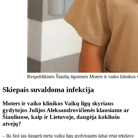
Respublikinės Šiaulių ligoninės Moters ir vaiko klinikos 
Skiepais suvaldoma infekcija
Moters ir vaiko klinikos Vaikų ligų skyriaus
gydytojos Julijos Aleksandrovičienės klausiame ar
Šiauliuose, kaip ir Lietuvoje, daugėja kokliušo
atvejų?
– Iki šiol jau daugelį metų vaikų ligų gydytojams labai retai tekdavo