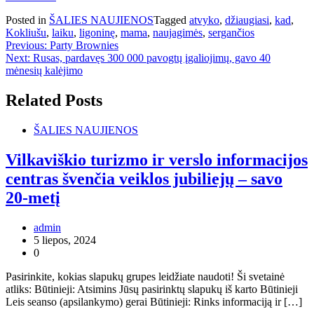
Posted in
ŠALIES NAUJIENOS
Tagged
atvyko
,
džiaugiasi
,
kad
,
Kokliušu
,
laiku
,
ligoninę
,
mama
,
naujagimės
,
sergančios
Navigacija
Previous:
Party Brownies
Next:
Rusas, pardavęs 300 000 pavogtų įgaliojimų, gavo 40
tarp
mėnesių kalėjimo
įrašų
Related Posts
ŠALIES NAUJIENOS
Vilkaviškio turizmo ir verslo informacijos
centras švenčia veiklos jubiliejų – savo
20-metį
admin
5 liepos, 2024
0
Pasirinkite, kokias slapukų grupes leidžiate naudoti! Ši svetainė
atliks: Būtinieji: Atsimins Jūsų pasirinktų slapukų iš karto Būtinieji
Leis seanso (apsilankymo) gerai Būtinieji: Rinks informaciją ir […]