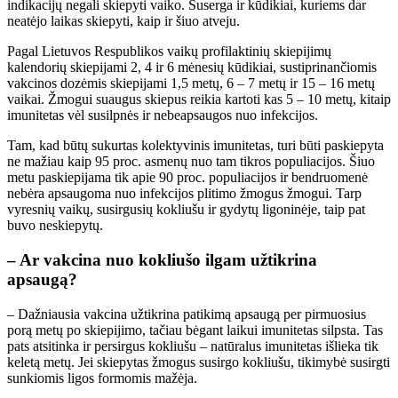
indikacijų negali skiepyti vaiko. Suserga ir kūdikiai, kuriems dar
neatėjo laikas skiepyti, kaip ir šiuo atveju.
Pagal Lietuvos Respublikos vaikų profilaktinių skiepijimų
kalendorių skiepijami 2, 4 ir 6 mėnesių kūdikiai, sustiprinančiomis
vakcinos dozėmis skiepijami 1,5 metų, 6 – 7 metų ir 15 – 16 metų
vaikai. Žmogui suaugus skiepus reikia kartoti kas 5 – 10 metų, kitaip
imunitetas vėl susilpnės ir nebeapsaugos nuo infekcijos.
Tam, kad būtų sukurtas kolektyvinis imunitetas, turi būti paskiepyta
ne mažiau kaip 95 proc. asmenų nuo tam tikros populiacijos. Šiuo
metu paskiepijama tik apie 90 proc. populiacijos ir bendruomenė
nebėra apsaugoma nuo infekcijos plitimo žmogus žmogui. Tarp
vyresnių vaikų, susirgusių kokliušu ir gydytų ligoninėje, taip pat
buvo neskiepytų.
– Ar vakcina nuo kokliušo ilgam užtikrina
apsaugą?
– Dažniausia vakcina užtikrina patikimą apsaugą per pirmuosius
porą metų po skiepijimo, tačiau bėgant laikui imunitetas silpsta. Tas
pats atsitinka ir persirgus kokliušu – natūralus imunitetas išlieka tik
keletą metų. Jei skiepytas žmogus susirgo kokliušu, tikimybė susirgti
sunkiomis ligos formomis mažėja.