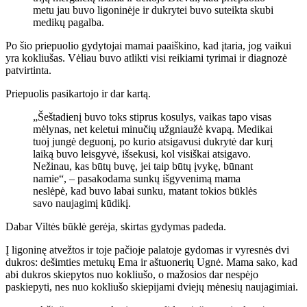
metu jau buvo ligoninėje ir dukrytei buvo suteikta skubi
medikų pagalba.
Po šio priepuolio gydytojai mamai paaiškino, kad įtaria, jog vaikui
yra kokliušas. Vėliau buvo atlikti visi reikiami tyrimai ir diagnozė
patvirtinta.
Priepuolis pasikartojo ir dar kartą.
„Šeštadienį buvo toks stiprus kosulys, vaikas tapo visas
mėlynas, net keletui minučių užgniaužė kvapą. Medikai
tuoj jungė deguonį, po kurio atsigavusi dukrytė dar kurį
laiką buvo leisgyvė, išsekusi, kol visiškai atsigavo.
Nežinau, kas būtų buvę, jei taip būtų įvykę, būnant
namie“, – pasakodama sunkų išgyvenimą mama
neslėpė, kad buvo labai sunku, matant tokios būklės
savo naujagimį kūdikį.
Dabar Viltės būklė gerėja, skirtas gydymas padeda.
Į ligoninę atvežtos ir toje pačioje palatoje gydomas ir vyresnės dvi
dukros: dešimties metukų Ema ir aštuonerių Ugnė. Mama sako, kad
abi dukros skiepytos nuo kokliušo, o mažosios dar nespėjo
paskiepyti, nes nuo kokliušo skiepijami dviejų mėnesių naujagimiai.