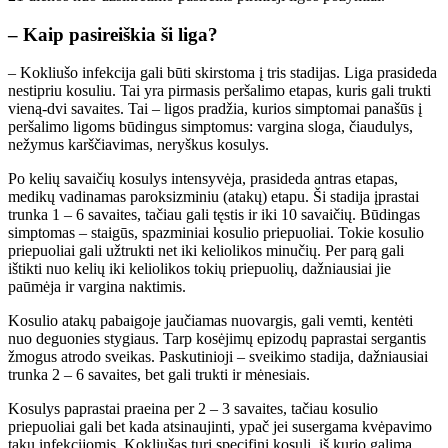
– Kaip pasireiškia ši liga?
– Kokliušo infekcija gali būti skirstoma į tris stadijas. Liga prasideda
nestipriu kosuliu. Tai yra pirmasis peršalimo etapas, kuris gali trukti
vieną-dvi savaites. Tai – ligos pradžia, kurios simptomai panašūs į
peršalimo ligoms būdingus simptomus: vargina sloga, čiaudulys,
nežymus karščiavimas, neryškus kosulys.
Po kelių savaičių kosulys intensyvėja, prasideda antras etapas,
medikų vadinamas paroksizminiu (atakų) etapu. Ši stadija įprastai
trunka 1 – 6 savaites, tačiau gali tęstis ir iki 10 savaičių. Būdingas
simptomas – staigūs, spazminiai kosulio priepuoliai. Tokie kosulio
priepuoliai gali užtrukti net iki keliolikos minučių. Per parą gali
ištikti nuo kelių iki keliolikos tokių priepuolių, dažniausiai jie
paūmėja ir vargina naktimis.
Kosulio atakų pabaigoje jaučiamas nuovargis, gali vemti, kentėti
nuo deguonies stygiaus. Tarp kosėjimų epizodų paprastai sergantis
žmogus atrodo sveikas. Paskutinioji – sveikimo stadija, dažniausiai
trunka 2 – 6 savaites, bet gali trukti ir mėnesiais.
Kosulys paprastai praeina per 2 – 3 savaites, tačiau kosulio
priepuoliai gali bet kada atsinaujinti, ypač jei susergama kvėpavimo
takų infekcijomis. Kokliušas turi specifinį kosulį, iš kurio galima