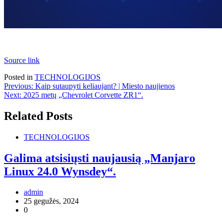
Source link
Posted in
TECHNOLOGIJOS
Navigacija
Previous:
Kaip sutaupyti keliaujant? | Miesto naujienos
Next:
2025 metų „Chevrolet Corvette ZR1“.
tarp
įrašų
Related Posts
TECHNOLOGIJOS
Galima atsisiųsti naujausią „Manjaro
Linux 24.0 Wynsdey“.
admin
25 gegužės, 2024
0