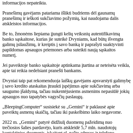
informacijos nepateikta.
Pranešimų gavėjams patariama išlikti budriems dėl gaunamų
pranešimų ir ieškoti sukčiavimo požymių, kai naudojama dalis
atskleistos informacijos.
Be to, žmonėms liepiama įjungti kelių veiksnių autentifikavimą
banko sąskaitose, kurias jie suteikė Dvyniams, kad būtų išvengta
galimų įsilaužimų, ir kreiptis į savo banką ir paprašyti suaktyvinti
papildomas apsaugos priemones arba suteikti naują sąskaitos
numerį.
Jei paveiktoje banko sąskaitoje aptinkama įtartina ar neteisėta veikla,
apie tai reikia nedelsiant pranešti bankams.
Dvyniai taip pat rekomenduoja laiškų gavėjams apsvarstyti galimybę
į savo kredito ataskaitas įtraukti įspėjimus apie sukčiavimą arba
saugumo įšaldymą, tačiau nukentėjusiems asmenims nepasiūlė jokių
apsaugos nuo tapatybės vagysčių paslaugų.
„BleepingComputer“ susisiekė su „Gemini“ ir paklausė apie
paveiktų asmenų skaičių, tačiau iki paskelbimo laiko negavome.
2022 m. „Gemini“ patyrė didžiulį duomenų pažeidimą nuo
trečiosios šalies pardavėjo, kuris atskleidė 5,7 mln. naudotojų
kontaktinius duomenis, įskaitant el. pašto adresus ir telefono