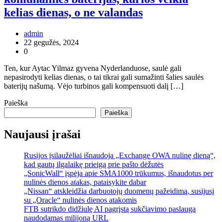
kelias dienas, o ne valandas
admin
22 gegužės, 2024
0
Ten, kur Aytac Yilmaz gyvena Nyderlanduose, saulė gali
nepasirodyti kelias dienas, o tai tikrai gali sumažinti šalies saulės
baterijų našumą. Vėjo turbinos gali kompensuoti dalį […]
Paieška
Paieška
Naujausi įrašai
Rusijos įsilaužėliai išnaudoja „Exchange OWA nulinę dieną“,
kad gautų ilgalaikę prieigą prie pašto dėžutės
„SonicWall“ įspėja apie SMA1000 trūkumus, išnaudotus per
nulinės dienos atakas, pataisykite dabar
„Nissan“ atskleidžia darbuotojų duomenų pažeidimą, susijusį
su „Oracle“ nulinės dienos atakomis
FTB sutrikdo didžiulę AI pagrįstą sukčiavimo paslaugą
naudodamas milijoną URL