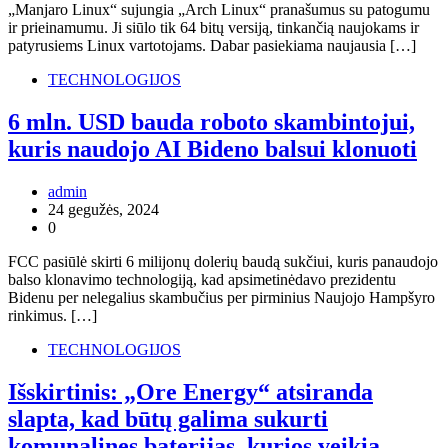
„Manjaro Linux“ sujungia „Arch Linux“ pranašumus su patogumu
ir prieinamumu. Ji siūlo tik 64 bitų versiją, tinkančią naujokams ir
patyrusiems Linux vartotojams. Dabar pasiekiama naujausia […]
TECHNOLOGIJOS
6 mln. USD bauda roboto skambintojui,
kuris naudojo AI Bideno balsui klonuoti
admin
24 gegužės, 2024
0
FCC pasiūlė skirti 6 milijonų dolerių baudą sukčiui, kuris panaudojo
balso klonavimo technologiją, kad apsimetinėdavo prezidentu
Bidenu per nelegalius skambučius per pirminius Naujojo Hampšyro
rinkimus. […]
TECHNOLOGIJOS
Išskirtinis: „Ore Energy“ atsiranda
slapta, kad būtų galima sukurti
komunalines baterijas, kurios veikia