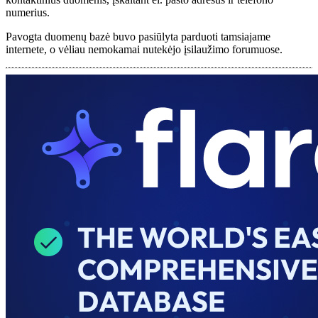
numerius.
Pavogta duomenų bazė buvo pasiūlyta parduoti tamsiajame
internete, o vėliau nemokamai nutekėjo įsilaužimo forumuose.