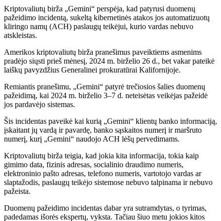
Kriptovaliutų birža „Gemini“ perspėja, kad patyrusi duomenų
pažeidimo incidentą, sukeltą kibernetinės atakos jos automatizuotų
kliringo namų (ACH) paslaugų teikėjui, kurio vardas nebuvo
atskleistas.
Amerikos kriptovaliutų birža pranešimus paveiktiems asmenims
pradėjo siųsti prieš mėnesį, 2024 m. birželio 26 d., bet vakar pateikė
laiškų pavyzdžius Generalinei prokuratūrai Kalifornijoje.
Remiantis pranešimu, „Gemini“ patyrė trečiosios šalies duomenų
pažeidimą, kai 2024 m. birželio 3–7 d. neteisėtas veikėjas pažeidė
jos pardavėjo sistemas.
Šis incidentas paveikė kai kurią „Gemini“ klientų banko informaciją,
įskaitant jų vardą ir pavardę, banko sąskaitos numerį ir maršruto
numerį, kurį „Gemini“ naudojo ACH lėšų pervedimams.
Kriptovaliutų birža teigia, kad jokia kita informacija, tokia kaip
gimimo data, fizinis adresas, socialinio draudimo numeris,
elektroninio pašto adresas, telefono numeris, vartotojo vardas ar
slaptažodis, paslaugų teikėjo sistemose nebuvo talpinama ir nebuvo
pažeista.
Duomenų pažeidimo incidentas dabar yra sutramdytas, o tyrimas,
padedamas išorės ekspertų, vyksta. Tačiau šiuo metu jokios kitos