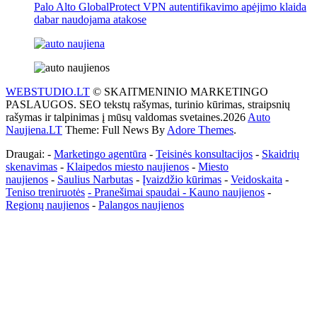
Palo Alto GlobalProtect VPN autentifikavimo apėjimo klaida
dabar naudojama atakose
WEBSTUDIO.LT
© SKAITMENINIO MARKETINGO
PASLAUGOS. SEO tekstų rašymas, turinio kūrimas, straipsnių
rašymas ir talpinimas į mūsų valdomas svetaines.2026
Auto
Naujiena.LT
Theme: Full News By
Adore Themes
.
Draugai: -
Marketingo agentūra
-
Teisinės konsultacijos
-
Skaidrių
skenavimas
-
Klaipedos miesto naujienos
-
Miesto
naujienos
-
Saulius Narbutas
-
Įvaizdžio kūrimas
-
Veidoskaita
-
Teniso treniruotės
- Pranešimai spaudai -
Kauno naujienos
-
Regionų naujienos
-
Palangos naujienos