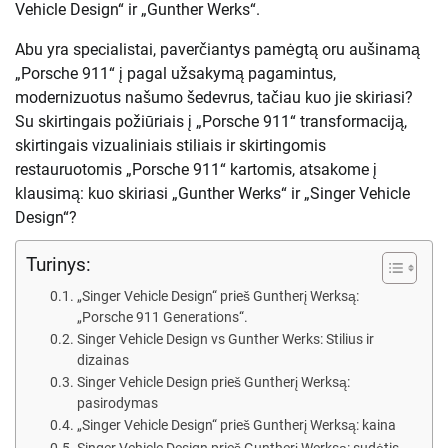
Vehicle Design“ ir „Gunther Werks“.
Abu yra specialistai, paverčiantys pamėgtą oru aušinamą
„Porsche 911“ į pagal užsakymą pagamintus,
modernizuotus našumo šedevrus, tačiau kuo jie skiriasi?
Su skirtingais požiūriais į „Porsche 911“ transformaciją,
skirtingais vizualiniais stiliais ir skirtingomis
restauruotomis „Porsche 911“ kartomis, atsakome į
klausimą: kuo skiriasi „Gunther Werks“ ir „Singer Vehicle
Design“?
Turinys:
„Singer Vehicle Design“ prieš Guntherį Werksą:
„Porsche 911 Generations“.
Singer Vehicle Design vs Gunther Werks: Stilius ir
dizainas
Singer Vehicle Design prieš Guntherį Werksą:
pasirodymas
„Singer Vehicle Design“ prieš Guntherį Werksą: kaina
Singer Vehicle Design prieš Guntherį Werksą: sudėtis