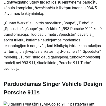
Lightweighting Study filosofijos su lenktynėms paruoštu
kėbulo komplektu, švenčiančiu ir įkvėptu istorinių 934/5
ištvermės lenktynininkų.
„Gunter Werks“ siūlo tris modelius: „Coupe“, „Turbo“ ir
„Speedster“. „Coupe“ yra išskirtinė „993 Porsche 911“ kupė
transformacija. Tuo pačiu metu „Speedster“ paverčia jį
atviru trileriu, kuriame naudojamos modernios
technologijos ir naujovės, kad išlaikytų tvirtą konstrukcijos
tvirtumą. Jis įkvėptas ankstesnių „Porsche 911 Speedster“
modelių. „Turbo“ siūlo daug galingesnį, turbokompresorinį
modelį nei 993 911, šiuolaikinio „Porsche 911 Turbo“
evoliuciją.
Parduodamas Singer Vehicle Design
Porsche 911s