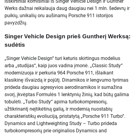
išskirtiniai komisiniai iš Singer Vehicle Design ir Gunther
Werks dažnai reikalauja daug daugiau nei 1 mln. šedevrų ir
puikių, unikalių oru aušinamų Porsche 911 istorijos
pavyzdžių.
Singer Vehicle Design prieš Guntherį Werksą:
sudėtis
„Singer Vehicle Design“ turi keturis skirtingus modelius
arba „studijas“, kaip juos vadina įmonė. „Classic Study“
modernizuoja ir perkuria 964 Porsche 911, išlaikant
klasikinę išvaizdą ir pojūtį. Dinamikos ir lengvumo tyrimas
prideda daugiau agresyvios aerodinamikos ir sumažina
svorį, įkvėptas Formulės 1 lenktynių žinių, kad būtų galima
tobulėti. „Turbo Study“ apima turbokompresorių,
užtikrinantį neįtikėtiną galią, ir modernią nuostabių
charakteristikų evoliuciją, pristatytą „Porsche 911 Turbo“.
Dynamics and Lightweighting Study – Turbo prideda
turbokompresorių prie originalios Dynamics and