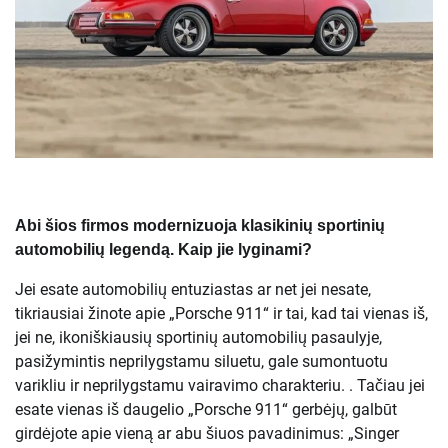
Abi šios firmos modernizuoja klasikinių sportinių
automobilių legendą. Kaip jie lyginami?
Jei esate automobilių entuziastas ar net jei nesate,
tikriausiai žinote apie „Porsche 911“ ir tai, kad tai vienas iš,
jei ne, ikoniškiausių sportinių automobilių pasaulyje,
pasižymintis neprilygstamu siluetu, gale sumontuotu
varikliu ir neprilygstamu vairavimo charakteriu. . Tačiau jei
esate vienas iš daugelio „Porsche 911“ gerbėjų, galbūt
girdėjote apie vieną ar abu šiuos pavadinimus: „Singer