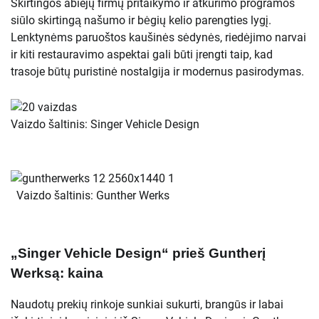
Skirtingos abiejų firmų pritaikymo ir atkūrimo programos
siūlo skirtingą našumo ir bėgių kelio parengties lygį.
Lenktynėms paruoštos kaušinės sėdynės, riedėjimo narvai
ir kiti restauravimo aspektai gali būti įrengti taip, kad
trasoje būtų puristinė nostalgija ir modernus pasirodymas.
Vaizdo šaltinis: Singer Vehicle Design
Vaizdo šaltinis: Gunther Werks
„Singer Vehicle Design“ prieš Guntherį
Werksą: kaina
Naudotų prekių rinkoje sunkiai sukurti, brangūs ir labai