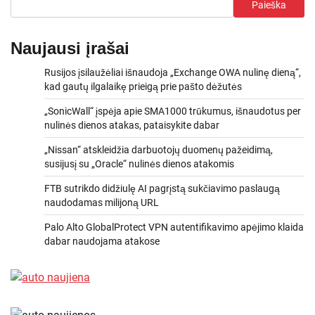
Paieška
Naujausi įrašai
Rusijos įsilaužėliai išnaudoja „Exchange OWA nulinę dieną“,
kad gautų ilgalaikę prieigą prie pašto dėžutės
„SonicWall“ įspėja apie SMA1000 trūkumus, išnaudotus per
nulinės dienos atakas, pataisykite dabar
„Nissan“ atskleidžia darbuotojų duomenų pažeidimą,
susijusį su „Oracle“ nulinės dienos atakomis
FTB sutrikdo didžiulę AI pagrįstą sukčiavimo paslaugą
naudodamas milijoną URL
Palo Alto GlobalProtect VPN autentifikavimo apėjimo klaida
dabar naudojama atakose