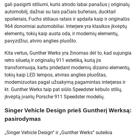
gali pasigirti stiliumi, kuris atrodo labai panašus į originalų
automobilį, dažnai su tais pačiais buferiais, ducktail
spoileriais, Fuchs stiliaus ratais ir apdaila kaip ir originalūs
964 donoriniai automobiliai. Interjere yra klasikos įkvėptų
elementų, tokių kaip austa oda, ir modernių elementų,
pavyzdžiui, atviro anglies pluošto.
Kita vertus, Gunther Werks yra žinomas dėl to, kad sujungia
retro siluetą ir originalių 911 estetiką, kurią jis
transformuoja, kartu pridedant modernių dizaino elementų,
tokių kaip LED lempos, atviras anglies pluoštas,
modernizuotas pagal užsakymą pagamintas interjeras ir
kt. Gunther Werks taip pat siūlo Speedster kėbulo stilių,
įkvėptą įvairių Porsche 911 Speedster modelių.
Singer Vehicle Design prieš Guntherį Werksą:
pasirodymas
„Singer Vehicle Design“ ir „Gunther Werks“ suteikia