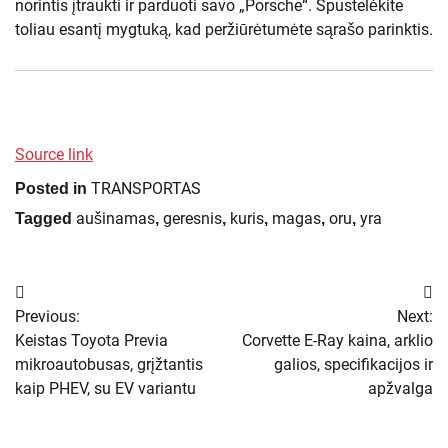
norintis įtraukti ir parduoti savo „Porsche“. Spustelėkite
toliau esantį mygtuką, kad peržiūrėtumėte sąrašo parinktis.
Source link
TRANSPORTAS
Posted in
aušinamas
geresnis
kuris
magas
oru
yra
Tagged
,
,
,
,
,
Navigacija
Previous:
Next:
tarp
Keistas Toyota Previa
Corvette E-Ray kaina, arklio
mikroautobusas, grįžtantis
galios, specifikacijos ir
įrašų
kaip PHEV, su EV variantu
apžvalga