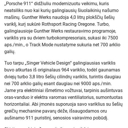
„Porsche 911“ didžiuliu modernizuotu veikimu, kuris
neatsiliks nuo kai kurių galingiausių šiuolaikinių našumo
mašinų. Gunther Werks naudoja 4,0 litrų plokščių šešių
variklį, kurį sukūrė Rothsport Racing Oregone. Turbo,
galingiausioje Gunther Werks restauravimo programoje,
variklis yra su dviem turbokompresoriais, sukasi iki 7500
aps./min., o Track Mode nustatyme sukuria net 700 arklio
galių.
Tuo tarpu „Singer Vehicle Design“ galingiausias variklis
buvo atkurtas iš originalaus 964 variklio, todėl gaunamas
dviejų turbo 3,8 litro šešių cilindrų variklis, turintis daugiau
nei 700 arklio galių esant daugiau nei 9000 aps./min.
Jame yra elektriniai išmetimo vožtuvai, tarpinis aušintuvas
oras-vanduo ir elektra varomas ventiliatorius, sumontuotas
horizontaliai. Abi įmonės suporuoja savo variklius su šešių
greičių mechanine pavarų dėže, išsaugodamos oru
aušinamo 911 puristinį, senosios vairavimo pobūdį.