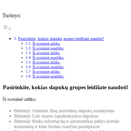
Turinys:
Pasirinkite, kokias slapukų grupes leidžiate naudoti!
Ši svetainė atliks:
Ši svetainė neatliks:
Ši svetainė atliks:
Ši svetainė neatliks:
Ši svetainė atliks:
Ši svetainė neatliks:
Ši svetainė atliks:
Ši svetainė neatliks:
Pasirinkite, kokias slapukų grupes leidžiate naudoti!
Ši svetainė atliks:
Būtinieji: Atsimins Jūsų pasirinktų slapukų nustatymus
Būtinieji: Leis seanso (apsilankymo) slapukus
Būtinieji: Rinks informaciją ir automatiškai pildys portalo
komentarų ir kitas formas esančias puslapiuose