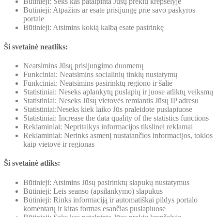
Būtinieji: Seks kas patalpinta Jūsų prekių krepšelyje
Būtinieji: Atpažins ar esate prisijungę prie savo paskyros
portale
Būtinieji: Atsimins kokią kalbą esate pasirinkę
Ši svetainė neatliks:
Neatsimins Jūsų prisijungimo duomenų
Funkciniai: Neatsimins socialinių tinklų nustatymų
Funkciniai: Neatsimins pasirinktų regiono ir šalie
Statistiniai: Neseks aplankytų puslapių ir juose atliktų veiksmų
Statistiniai: Neseks Jūsų vietovės remiantis Jūsų IP adresu
Statistiniai:Neseks kiek laiko Jūs praleidote puslapiuose
Statistiniai: Increase the data quality of the statistics functions
Reklaminiai: Nepritaikys informacijos tikslinei reklamai
Reklaminiai: Nerinks asmenį nustatančios informacijos, tokios
kaip vietovė ir regionas
Ši svetainė atliks:
Būtinieji: Atsimins Jūsų pasirinktų slapukų nustatymus
Būtinieji: Leis seanso (apsilankymo) slapukus
Būtinieji: Rinks informaciją ir automatiškai pildys portalo
komentarų ir kitas formas esančias puslapiuose