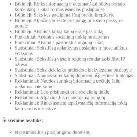
Būtinieji: Rinks informaciją ir automatiškai pildys portalo
komentarų ir kitas formas esančias puslapiuose
Būtinieji: Seks kas patalpinta Jūsų prekių krepšelyje
Būtinieji: Atpažins ar esate prisijungę prie savo paskyros
portale
Būtinieji: Atsimins kokią kalbą esate pasirinkę
Funkciniai: Atsimins socialinių tinklų nustatymus
Funkciniai: Atsimins pasirinktus regioną ir šalį
Statistiniai: Seks Jūsų aplankytus puslapius ir juose atliktus
veiksmus
Statistiniai: Seks Jūsų vietą ir regioną remdamasis Jūsų IP
adresu
Statistiniai: Seks kiek laiko praleidote kiekviename puslapyje
Statistiniai: Naudos surenkamų duomenų išplėstines funkcijas
Reklaminiai: Naudos surinktą informacija trečiųjų šalių
reklamos pateikimui
Reklaminiai: Leis prisijungti prie socialinių tinklų
Reklaminiai: Atpažins Jūsų naudojamą įrenginį
Reklaminiai: Rinks asmenį atpažystančią informaciją tokią
kaip vardas ir vietovė
Ši svetainė neatliks:
Neatsimins Jūsų prisijungimo duomenų