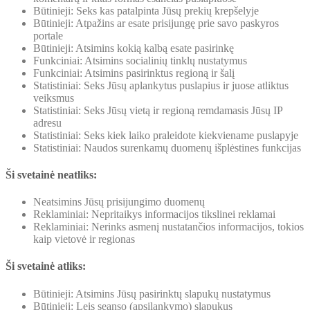
Būtinieji: Seks kas patalpinta Jūsų prekių krepšelyje
Būtinieji: Atpažins ar esate prisijungę prie savo paskyros
portale
Būtinieji: Atsimins kokią kalbą esate pasirinkę
Funkciniai: Atsimins socialinių tinklų nustatymus
Funkciniai: Atsimins pasirinktus regioną ir šalį
Statistiniai: Seks Jūsų aplankytus puslapius ir juose atliktus
veiksmus
Statistiniai: Seks Jūsų vietą ir regioną remdamasis Jūsų IP
adresu
Statistiniai: Seks kiek laiko praleidote kiekviename puslapyje
Statistiniai: Naudos surenkamų duomenų išplėstines funkcijas
Ši svetainė neatliks:
Neatsimins Jūsų prisijungimo duomenų
Reklaminiai: Nepritaikys informacijos tikslinei reklamai
Reklaminiai: Nerinks asmenį nustatančios informacijos, tokios
kaip vietovė ir regionas
Ši svetainė atliks:
Būtinieji: Atsimins Jūsų pasirinktų slapukų nustatymus
Būtinieji: Leis seanso (apsilankymo) slapukus