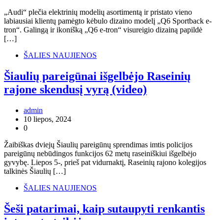
„Audi“ plečia elektrinių modelių asortimentą ir pristato vieno
labiausiai klientų pamėgto kėbulo dizaino modelį „Q6 Sportback e-
tron“. Galingą ir ikonišką „Q6 e-tron“ visureigio dizainą papildė
[…]
ŠALIES NAUJIENOS
Šiaulių pareigūnai išgelbėjo Raseinių
rajone skendusį vyrą (video)
admin
10 liepos, 2024
0
Žaibiškas dviejų Šiaulių pareigūnų sprendimas imtis policijos
pareigūnų nebūdingos funkcijos 62 metų raseiniškiui išgelbėjo
gyvybę. Liepos 5-, prieš pat vidurnaktį, Raseinių rajono kolegijos
talkinės Šiaulių […]
ŠALIES NAUJIENOS
Šeši patarimai, kaip sutaupyti renkantis