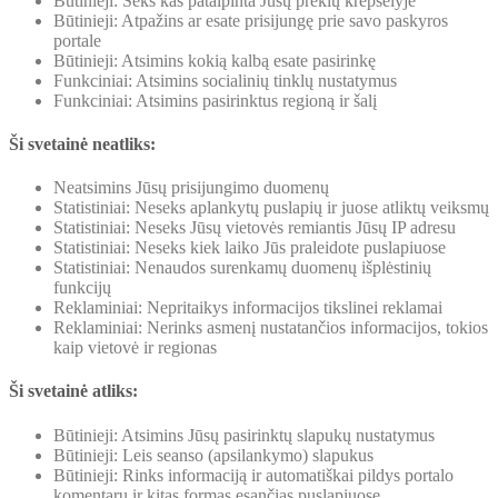
Būtinieji: Seks kas patalpinta Jūsų prekių krepšelyje
Būtinieji: Atpažins ar esate prisijungę prie savo paskyros
portale
Būtinieji: Atsimins kokią kalbą esate pasirinkę
Funkciniai: Atsimins socialinių tinklų nustatymus
Funkciniai: Atsimins pasirinktus regioną ir šalį
Ši svetainė neatliks:
Neatsimins Jūsų prisijungimo duomenų
Statistiniai: Neseks aplankytų puslapių ir juose atliktų veiksmų
Statistiniai: Neseks Jūsų vietovės remiantis Jūsų IP adresu
Statistiniai: Neseks kiek laiko Jūs praleidote puslapiuose
Statistiniai: Nenaudos surenkamų duomenų išplėstinių
funkcijų
Reklaminiai: Nepritaikys informacijos tikslinei reklamai
Reklaminiai: Nerinks asmenį nustatančios informacijos, tokios
kaip vietovė ir regionas
Ši svetainė atliks:
Būtinieji: Atsimins Jūsų pasirinktų slapukų nustatymus
Būtinieji: Leis seanso (apsilankymo) slapukus
Būtinieji: Rinks informaciją ir automatiškai pildys portalo
komentarų ir kitas formas esančias puslapiuose