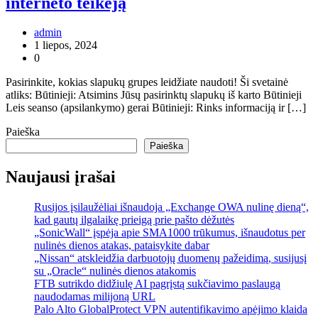
interneto teikėją
admin
1 liepos, 2024
0
Pasirinkite, kokias slapukų grupes leidžiate naudoti! Ši svetainė
atliks: Būtinieji: Atsimins Jūsų pasirinktų slapukų iš karto Būtinieji
Leis seanso (apsilankymo) gerai Būtinieji: Rinks informaciją ir […]
Paieška
Paieška
Naujausi įrašai
Rusijos įsilaužėliai išnaudoja „Exchange OWA nulinę dieną“,
kad gautų ilgalaikę prieigą prie pašto dėžutės
„SonicWall“ įspėja apie SMA1000 trūkumus, išnaudotus per
nulinės dienos atakas, pataisykite dabar
„Nissan“ atskleidžia darbuotojų duomenų pažeidimą, susijusį
su „Oracle“ nulinės dienos atakomis
FTB sutrikdo didžiulę AI pagrįstą sukčiavimo paslaugą
naudodamas milijoną URL
Palo Alto GlobalProtect VPN autentifikavimo apėjimo klaida