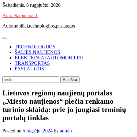
Skip
Šeštadienis, 8 rugpjūčio, 2026
to
Auto Naujiena.LT
content
Automobiliai,technologijos,paslaugos
TECHNOLOGIJOS
ŠALIES NAUJIENOS
ELEKTRINIAI AUTOMOBILIAI
TRANSPORTAS
PASLAUGOS
Ieškoti:
Lietuvos regionų naujienų portalas
„Miesto naujienos“ plečia renkamo
turinio sklaidą: prie jo jungiasi teminių
portalų tinklas
Posted on
5 rugsėjo, 2024
by
admin