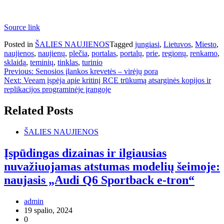
Source link
Posted in
ŠALIES NAUJIENOS
Tagged
jungiasi
,
Lietuvos
,
Miesto
,
naujienos
,
naujienų
,
plečia
,
portalas
,
portalų
,
prie
,
regionų
,
renkamo
,
sklaidą
,
teminių
,
tinklas
,
turinio
Navigacija
Previous:
Senosios įlankos krevetės – virėjų pora
Next:
Veeam įspėja apie kritinį RCE trūkumą atsarginės kopijos ir
tarp
replikacijos programinėje įrangoje
įrašų
Related Posts
ŠALIES NAUJIENOS
Įspūdingas dizainas ir ilgiausias
nuvažiuojamas atstumas modelių šeimoje:
naujasis „Audi Q6 Sportback e-tron“
admin
19 spalio, 2024
0