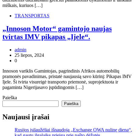
miškais, kuriuos […]
TRANSPORTAS
„Innoson Motor“ gamintojo naujas
tvirtas IMV pikapas „Ijele“.
admin
25 liepos, 2024
0
Innoson variklis Gamintojas, pagrindinis Afrikos automobilių
pramonės pavadinimas, pristatė naujausią savo kūrinį: Pikapas IMV
Ijele. Ši tvirta visureigė transporto priemonė, suprojektuota ir
pagaminta Nigerijasavo įspūdingomis […]
Paieška
Paieška
Naujausi įrašai
Rusijos įsilaužėliai išnaudoja „Exchange OWA nulinę dieną“,
kad gautų ilgalaikę prieigą prie pašto dėžutės