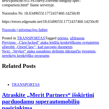
news/porsche-911-vs-chevy-corvette-stingray-spec-
comparison.html“ šiame serveryje.
Nuorodos Nr. 18.6349655f.1772437460.1d250cf0
https://errors.edgesuite.net/18.6349655f.1772437460.1d250cf0
Nuoroda į informacijos šaltinį
Posted in
TRANSPORTAS
Tagged
prieigą
,
uždrausta
Navigacija
Previous:
„ClawJacked“ ataka leidžia kenkėjiškoms svetainėms
užgrobti „OpenClaw“, kad pavogtų duomenis
tarp
Next:
„Stryker“ ataka sunaikino dešimtis tūkstančių įrenginių,
įrašų
nereikėjo kenkėjiškų programų
Related Posts
TRANSPORTAS
Atraskite „Merit Partners“ išskirtinį
parduodamų superautomobilių
pasirinkimą