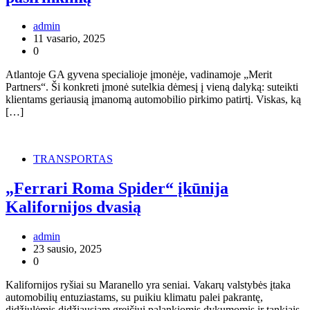
admin
11 vasario, 2025
0
Atlantoje GA gyvena specialioje įmonėje, vadinamoje „Merit
Partners“. Ši konkreti įmonė sutelkia dėmesį į vieną dalyką: suteikti
klientams geriausią įmanomą automobilio pirkimo patirtį. Viskas, ką
[…]
TRANSPORTAS
„Ferrari Roma Spider“ įkūnija
Kalifornijos dvasią
admin
23 sausio, 2025
0
Kalifornijos ryšiai su Maranello yra seniai. Vakarų valstybės įtaka
automobilių entuziastams, su puikiu klimatu palei pakrantę,
didžiulėmis didžiausiam greičiui palankiomis dykumomis ir tankiais