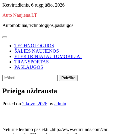
Skip
Ketvirtadienis, 6 rugpjūčio, 2026
to
Auto Naujiena.LT
content
Automobiliai,technologijos,paslaugos
TECHNOLOGIJOS
ŠALIES NAUJIENOS
ELEKTRINIAI AUTOMOBILIAI
TRANSPORTAS
PASLAUGOS
Ieškoti:
Prieiga uždrausta
Posted on
2 kovo, 2026
by
admin
Neturite leidimo pasiekti „http://www.edmunds.com/car-