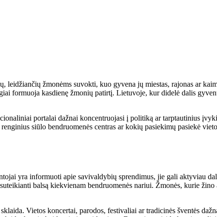
ių, leidžiančių žmonėms suvokti, kuo gyvena jų miestas, rajonas ar kaim
ogiai formuoja kasdienę žmonių patirtį. Lietuvoje, kur didelė dalis gyvent
cionaliniai portalai dažnai koncentruojasi į politiką ar tarptautinius įv
 renginius siūlo bendruomenės centras ar kokių pasiekimų pasiekė vietos
ojai yra informuoti apie savivaldybių sprendimus, jie gali aktyviau dalyv
, suteikianti balsą kiekvienam bendruomenės nariui. Žmonės, kurie žino a
sklaida. Vietos koncertai, parodos, festivaliai ar tradicinės šventės da