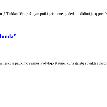
mą? Tinklaraščio įrašai yra puiki priemonė, padedanti didinti jūsų prek
 Munda”
a? Ieškote patikimo šeimos gydytojo Kaune, kuris galėtų suteikti aukšt