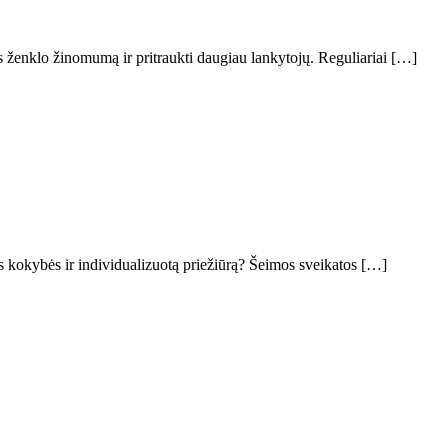
ės ženklo žinomumą ir pritraukti daugiau lankytojų. Reguliariai […]
os kokybės ir individualizuotą priežiūrą? Šeimos sveikatos […]