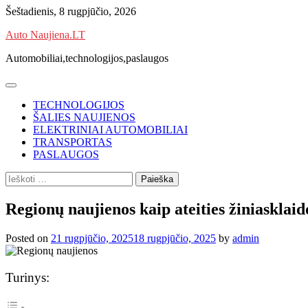
Skip
Šeštadienis, 8 rugpjūčio, 2026
to
Auto Naujiena.LT
content
Automobiliai,technologijos,paslaugos
TECHNOLOGIJOS
ŠALIES NAUJIENOS
ELEKTRINIAI AUTOMOBILIAI
TRANSPORTAS
PASLAUGOS
Ieškoti:
Regionų naujienos kaip ateities žiniasklai
Posted on
21 rugpjūčio, 2025
18 rugpjūčio, 2025
by
admin
Turinys: