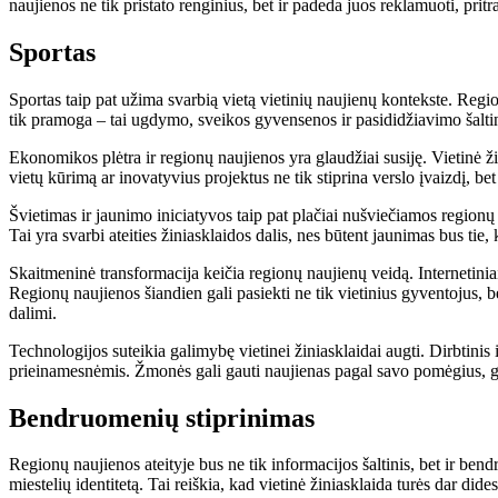
naujienos ne tik pristato renginius, bet ir padeda juos reklamuoti, pritr
Sportas
Sportas taip pat užima svarbią vietą vietinių naujienų kontekste. Reg
tik pramoga – tai ugdymo, sveikos gyvensenos ir pasididžiavimo šaltin
Ekonomikos plėtra ir regionų naujienos yra glaudžiai susiję. Vietinė 
vietų kūrimą ar inovatyvius projektus ne tik stiprina verslo įvaizdį, 
Švietimas ir jaunimo iniciatyvos taip pat plačiai nušviečiamos regionų
Tai yra svarbi ateities žiniasklaidos dalis, nes būtent jaunimas bus tie, k
Skaitmeninė transformacija keičia regionų naujienų veidą. Internetiniai 
Regionų naujienos šiandien gali pasiekti ne tik vietinius gyventojus, b
dalimi.
Technologijos suteikia galimybę vietinei žiniasklaidai augti. Dirbtinis
prieinamesnėmis. Žmonės gali gauti naujienas pagal savo pomėgius, gyve
Bendruomenių stiprinimas
Regionų naujienos ateityje bus ne tik informacijos šaltinis, bet ir ben
miestelių identitetą. Tai reiškia, kad vietinė žiniasklaida turės dar did