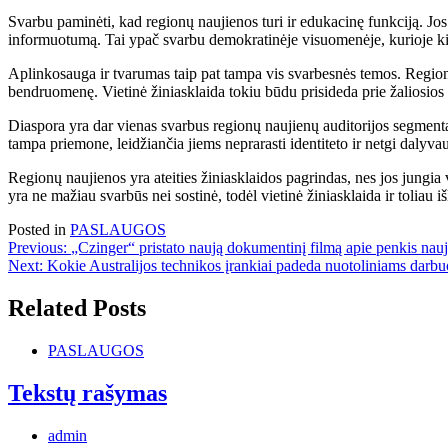
Svarbu paminėti, kad regionų naujienos turi ir edukacinę funkciją. Jo
informuotumą. Tai ypač svarbu demokratinėje visuomenėje, kurioje kie
Aplinkosauga ir tvarumas taip pat tampa vis svarbesnės temos. Regionų
bendruomenę. Vietinė žiniasklaida tokiu būdu prisideda prie žaliosios 
Diaspora yra dar vienas svarbus regionų naujienų auditorijos segmenta
tampa priemone, leidžiančia jiems neprarasti identiteto ir netgi dalyv
Regionų naujienos yra ateities žiniasklaidos pagrindas, nes jos jungia
yra ne mažiau svarbūs nei sostinė, todėl vietinė žiniasklaida ir toliau
Posted in
PASLAUGOS
Navigacija
Previous:
„Czinger“ pristato naują dokumentinį filmą apie penkis nauj
Next:
Kokie Australijos technikos įrankiai padeda nuotoliniams darbu
tarp
įrašų
Related Posts
PASLAUGOS
Tekstų rašymas
admin