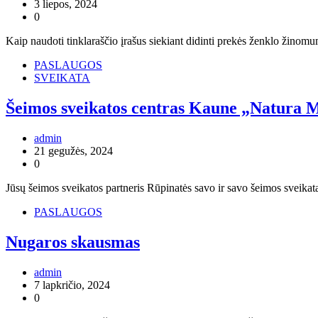
3 liepos, 2024
0
Kaip naudoti tinklaraščio įrašus siekiant didinti prekės ženklo žinomu
PASLAUGOS
SVEIKATA
Šeimos sveikatos centras Kaune „Natura
admin
21 gegužės, 2024
0
Jūsų šeimos sveikatos partneris Rūpinatės savo ir savo šeimos sveikat
PASLAUGOS
Nugaros skausmas
admin
7 lapkričio, 2024
0