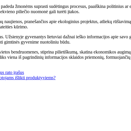
s padeda žmonėms suprasti sudėtingus procesus, paaiškina politinius ar 
kvieno piliečio nuomonė gali turėti įtakos.
 naujienos, pranešančios apie ekologinius projektus, atliekų rūšiavimą 
ateities kūrimo.
s. Užsienyje gyvenantys lietuviai dažnai ieško informacijos apie savo g
auti gimtinės gyvenime nuotoliniu būdu.
 vietos bendruomenes, stiprina pilietiškumą, skatina ekonomikos augimą, p
 išliks viena iš pagrindinių informacijos sklaidos priemonių, formuojanč
us rato įrašus
otojams išlikti produktyviems?