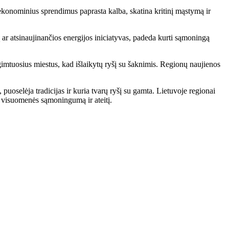
ekonominius sprendimus paprasta kalba, skatina kritinį mąstymą ir
ar atsinaujinančios energijos iniciatyvas, padeda kurti sąmoningą
imtuosius miestus, kad išlaikytų ryšį su šaknimis. Regionų naujienos
uoselėja tradicijas ir kuria tvarų ryšį su gamta. Lietuvoje regionai
ių visuomenės sąmoningumą ir ateitį.