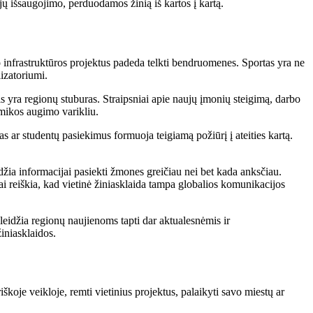
cijų išsaugojimo, perduodamos žinią iš kartos į kartą.
 infrastruktūros projektus padeda telkti bendruomenes. Sportas yra ne
izatoriumi.
s yra regionų stuburas. Straipsniai apie naujų įmonių steigimą, darbo
omikos augimo varikliu.
s ar studentų pasiekimus formuoja teigiamą požiūrį į ateities kartą.
eidžia informacijai pasiekti žmones greičiau nei bet kada anksčiau.
Tai reiškia, kad vietinė žiniasklaida tampa globalios komunikacijos
 leidžia regionų naujienoms tapti dar aktualesnėmis ir
iniasklaidos.
koje veikloje, remti vietinius projektus, palaikyti savo miestų ar