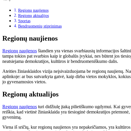
Regionų naujienos
Regionų aktualijos
Sportas
Bendruomenių stiprinimas
Regionų naujienos
Regionų naujienos
šiandien yra vienas svarbiausių informacijos šaltin
tampa tokios pat svarbios kaip ir globalūs įvykiai, nes būtent jos tiesi
neatsiejama demokratijos, kultūros ir bendruomeniškumo dalis.
Ateities žiniasklaidos vizija neįsivaizduojama be regionų naujienų. Na
aplinkoje: ar bus sutvarkyta gatvė, kaip dirba vietos mokyklos, kokius
jo gyvenamosios vietos.
Regionų aktualijos
Regionų naujienos
turi didžiulę įtaką pilietiškumo ugdymui. Kai gyvent
reiškia, kad vietinė žiniasklaida yra tiesioginė demokratijos priemonė
gyvenimą.
Viena iš sričių, kur regionų naujienos yra nepakeičiamos, yra kultūros 