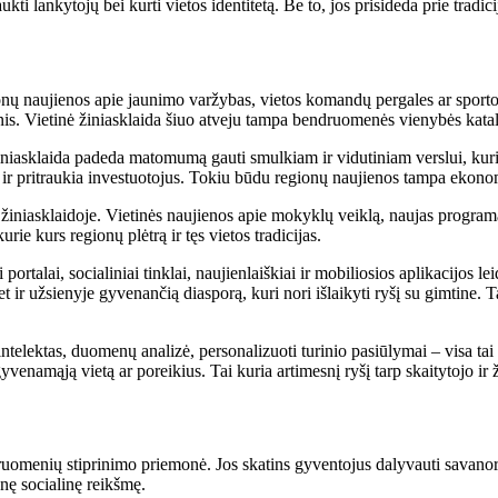
aukti lankytojų bei kurti vietos identitetą. Be to, jos prisideda prie tradi
ionų naujienos apie jaunimo varžybas, vietos komandų pergales ar sporto
is. Vietinė žiniasklaida šiuo atveju tampa bendruomenės vienybės katal
žiniasklaida padeda matomumą gauti smulkiam ir vidutiniam verslui, kuri
bet ir pritraukia investuotojus. Tokiu būdu regionų naujienos tampa ekon
 žiniasklaidoje. Vietinės naujienos apie mokyklų veiklą, naujas programa
urie kurs regionų plėtrą ir tęs vietos tradicijas.
portalai, socialiniai tinklai, naujienlaiškiai ir mobiliosios aplikacijos l
et ir užsienyje gyvenančią diasporą, kuri nori išlaikyti ryšį su gimtine. 
 intelektas, duomenų analizė, personalizuoti turinio pasiūlymai – visa tai
namąją vietą ar poreikius. Tai kuria artimesnį ryšį tarp skaitytojo ir ž
druomenių stiprinimo priemonė. Jos skatins gyventojus dalyvauti savanoriš
esnę socialinę reikšmę.