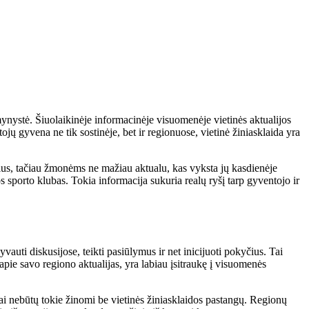
ynystė. Šiuolaikinėje informacinėje visuomenėje vietinės aktualijos
ojų gyvena ne tik sostinėje, bet ir regionuose, vietinė žiniasklaida yra
ykius, tačiau žmonėms ne mažiau aktualu, kas vyksta jų kasdienėje
 sporto klubas. Tokia informacija sukuria realų ryšį tarp gyventojo ir
auti diskusijose, teikti pasiūlymus ir net inicijuoti pokyčius. Tai
pie savo regiono aktualijas, yra labiau įsitraukę į visuomenės
žnai nebūtų tokie žinomi be vietinės žiniasklaidos pastangų. Regionų