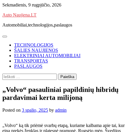
Skip
Sekmadienis, 9 rugpjūčio, 2026
to
Auto Naujiena.LT
content
Automobiliai,technologijos,paslaugos
TECHNOLOGIJOS
ŠALIES NAUJIENOS
ELEKTRINIAI AUTOMOBILIAI
TRANSPORTAS
PASLAUGOS
Ieškoti:
„Volvo“ pasauliniai papildinių hibridų
pardavimai kerta milijoną
Posted on
3 spalio, 2025
by
admin
„Volvo“ ką tik priėmė svarbų etapą, kuriame kalbama apie tai, kur
eina prekės ženklas ir platesnė pramonė. Rugsėjo mėn. Švedijos