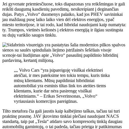
Jei gyvenate priemiesčiuose, toks diapazonas yra reikšmingas ir gali
reikšti daugumą kasdienių pavedimų, nesikreipiant į deginančias
dujas. Patys „Volvo“ duomenys palaiko, kad jos PHEV savininkai
jau maždaug pusę laiko laiko vien dėl elektros energijos, ypač
miesto teritorijose, ir tai rodo, kad hibridai naudojami kaip numatyta:
ty. Trumpos, vietinės kelionės į elektros energiją ir ilgiau sustingsta
su dujų variklio saugos tinklu.
„„ Volvo Cars “yra įsipareigoję visiškai elektrinei
ateičiai, ir mes pateksime ten tokiu tempu, kuris tinka
mūsų klientams. Mūsų papildiniai hibridiniai
automobiliai yra esminis tiltas link tos ateities tiems
klientams, kurie dar nėra pasirengę visiškai
elektriniams.“ – Erikas Severinsonas, „Volvo“
vyriausiasis komercijos pareigūnas.
Tilto metafora čia gali jaustis kaip kalbėjimo taškas, tačiau tai turi
praktinę prasmę. JAV įkrovimo tinklai plečiasi naudojant NACS
standartą, taip pat „Tesla“ atidaro savo kompresorių tinklą daugiau
automobilių gamintojų, o tai padeda, tačiau prieiga ir patikimumas