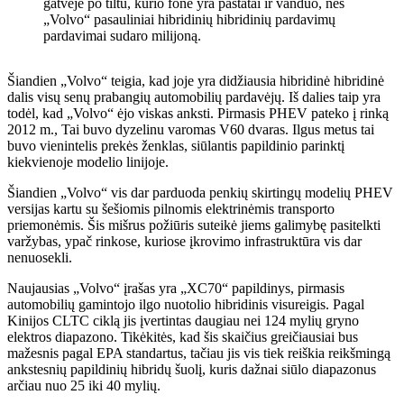
Šiandien „Volvo“ teigia, kad joje yra didžiausia hibridinė hibridinė
dalis visų senų prabangių automobilių pardavėjų. Iš dalies taip yra
todėl, kad „Volvo“ ėjo viskas anksti. Pirmasis PHEV pateko į rinką
2012 m., Tai buvo dyzelinu varomas V60 dvaras. Ilgus metus tai
buvo vienintelis prekės ženklas, siūlantis papildinio parinktį
kiekvienoje modelio linijoje.
Šiandien „Volvo“ vis dar parduoda penkių skirtingų modelių PHEV
versijas kartu su šešiomis pilnomis elektrinėmis transporto
priemonėmis. Šis mišrus požiūris suteikė jiems galimybę pasitelkti
varžybas, ypač rinkose, kuriose įkrovimo infrastruktūra vis dar
nenuosekli.
Naujausias „Volvo“ įrašas yra „XC70“ papildinys, pirmasis
automobilių gamintojo ilgo nuotolio hibridinis visureigis. Pagal
Kinijos CLTC ciklą jis įvertintas daugiau nei 124 mylių gryno
elektros diapazono. Tikėkitės, kad šis skaičius greičiausiai bus
mažesnis pagal EPA standartus, tačiau jis vis tiek reiškia reikšmingą
ankstesnių papildinių hibridų šuolį, kuris dažnai siūlo diapazonus
arčiau nuo 25 iki 40 mylių.