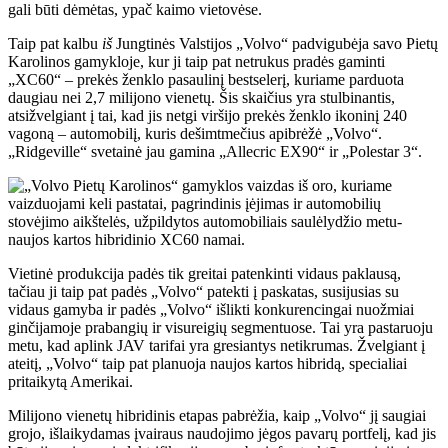
gali būti dėmėtas, ypač kaimo vietovėse.
Taip pat kalbu
iš
Jungtinės Valstijos „Volvo“ padvigubėja savo Pietų
Karolinos gamykloje, kur ji taip pat netrukus pradės gaminti
„XC60“ – prekės ženklo pasaulinį bestselerį, kuriame parduota
daugiau nei 2,7 milijono vienetų. Šis skaičius yra stulbinantis,
atsižvelgiant į tai, kad jis netgi viršijo prekės ženklo ikoninį 240
vagoną – automobilį, kuris dešimtmečius apibrėžė „Volvo“.
„Ridgeville“ svetainė jau gamina „Allecric EX90“ ir „Polestar 3“.
Vietinė produkcija padės tik greitai patenkinti vidaus paklausą,
tačiau ji taip pat padės „Volvo“ patekti į paskatas, susijusias su
vidaus gamyba ir padės „Volvo“ išlikti konkurencingai nuožmiai
ginčijamoje prabangių ir visureigių segmentuose. Tai yra pastaruoju
metu, kad aplink JAV tarifai yra gresiantys netikrumas. Žvelgiant į
ateitį, „Volvo“ taip pat planuoja naujos kartos hibridą, specialiai
pritaikytą Amerikai.
Milijono vienetų hibridinis etapas pabrėžia, kaip „Volvo“ jį saugiai
grojo, išlaikydamas įvairaus naudojimo jėgos pavarų portfelį, kad jis