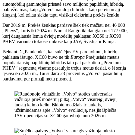
automobilių gamintojas pristatė savo milijono papildinių hibridą,
pabrėždamas, kaip „Volvo“ naudoja hibridus kaip pereinamąjį
žingsnį, kol toliau siekia tapti visiškai elektriniu prekės ženklu.
Dar 2019 m. Prekės ženklas pardavė šiek tiek mažiau nei 46 000
„Phevs“, kuris iki 2024 m. Nuolat išaugo iki daugiau nei 177 000,
kurį daugiausia lemia dviejų modelių paklausa: XC60 ir XC90
PHEV variantai tokiose rinkose kaip JAV, Švedija ir Kinija.
Išeinant iš „Pandemic“, kai sulėtėjus EV pardavimui, hibridų
paklausa išaugo. XC60 buvo ne tik
Europa
Praėjusiais metais
populiariausių papildinių hibridas taip pat paskatino „Premium
PHEV“ segmentą visame pasaulyje trejus metus tiesiai, o ši serija
tęsiasi iki 2025 m., Tai sudaro 23 procentus „Volvo“ pasaulinių
pardavimų per pirmąjį metų pusmetį.