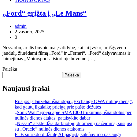
TRANSPORTAS
„Ford“ grįžta į „Le Mans“
admin
2 vasario, 2025
0
Nesvarbu, ar jūs buvote matęs didybę, kai tai įvyko, ar išgyveno
jaudulį, žiūrėdami filmą „Ford“ ir „Ferrari“, „Ford“ dalyvavimas ir
laimėjimas „Motorsports“ istorijoje buvo ne […]
Paieška
Paieška
Naujausi įrašai
Rusijos įsilaužėliai išnaudoja „Exchange OWA nulinę dieną“,
kad gautų ilgalaikę prieigą prie pašto dėžutės
„SonicWall“ įspėja apie SMA1000 trūkumus, išnaudotus per
nulinės dienos atakas, pataisykite dabar
„Nissan“ atskleidžia darbuotojų duomenų pažeidimą, susijusį
su „Oracle“ nulinės dienos atakomis
FTB sutrikdo didžiulę AI pagrįstą sukčiavimo paslaugą