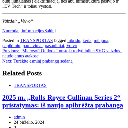
būtų įjungiamas į elektrifikaciją, nes abu infrastruktūra pasivijo ir
„EV Tech“ ir toliau vystosi.
Vaizdai: „Volvo“
Nuoroda į informacijos šaltinį
Posted in
TRANSPORTAS
Tagged
hibridų
,
kerta
,
milijoną
,
papildinių
,
pardavimai
,
pasauliniai
,
Volvo
Navigacija
Previous:
„Microsoft Outlook“ nustoja rodyti inline SVG vaizdus, ​​
naudojamus atakose
tarp
Next:
Turėkite esminį prabangų sedaną
įrašų
Related Posts
TRANSPORTAS
2025 m. „Rolls-Royce Cullinan Series 2“
pristatymas: iš naujo apibrėžta prabanga
admin
24 birželio, 2024
0