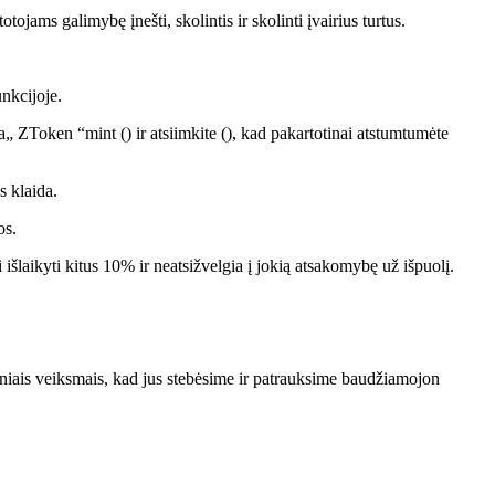
jams galimybę įnešti, skolintis ir skolinti įvairius turtus.
nkcijoje.
ZToken “mint () ir atsiimkite (), kad pakartotinai atstumtumėte
s klaida.
os.
šlaikyti kitus 10% ir neatsižvelgia į jokią atsakomybę už išpuolį.
niais veiksmais, kad jus stebėsime ir patrauksime baudžiamojon