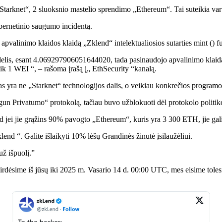
tarknet“, 2 sluoksnio mastelio sprendimo „Ethereum“. Tai suteikia vartoto
ibernetinio saugumo incidentą.
pvalinimo klaidos klaidą „Zklend“ intelektualiosios sutarties mint () fu
lis, esant 4.069297906051644020, tada pasinaudojo apvalinimo klaida„ 
WEI “, – rašoma įrašą į„ EthSecurity “kanalą.
s yra ne „Starknet“ technologijos dalis, o veikiau konkrečios programo
lgun Privatumo“ protokolą, tačiau buvo užblokuoti dėl protokolo politik
jei jie grąžins 90% pavogto „Ethereum“, kuris yra 3 300 ETH, jie gali i
end “. Galite išlaikyti 10% lėšų Grandinės žinutė įsilaužėliui.
ž išpuolį.”
irdėsime iš jūsų iki 2025 m. Vasario 14 d. 00:00 UTC, mes eisime toles