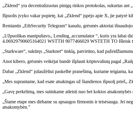
„Zklend“ yra decentralizuotas pinigų rinkos protokolas, sukurtas ant „S
Išpuolis įvyko vakar popietę, kai „Zklend“ įspėjo apie X, jie patyrė k
Remiantis „EthSecurity Telegram“ kanalu, grėsmės aktoriai išnaudojo a
„Užpuolikas manipuliavo„ Lending_accumulator “, kuris yra labai dide
4.06929790605164021 WSTTH 9077466029 WSTETH TO Išleisk tik 1 
„Starkware“, sukūręs „Starknet“ tinklą, patvirtino, kad pažeidžiamuma
Anot kibero, grėsmės veikėjai bandė išplauti kriptovaliutą pagal „Rai
Dabar „Zklend“ įsilaužėliui paskelbė pranešimą, kuriame teigiama, kad 
„Mes suprantame, kad esate atsakingas už šiandienos išpuolį prieš„ Zkl
„Gavę perkėlimą, mes sutinkame atleisti nuo bet kokios atsakomybės u
„Šiame etape mes dirbame su apsaugos firmomis ir teisėsauga. Jei neg
atsakomybėn.”