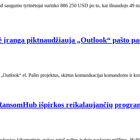
augumo tyrinėtojai surinko 886 250 USD po to, kai išnaudojo 49 nuli
 įranga piktnaudžiauja „Outlook“ pašto pa
utlook“ el. Pašto projektus, skirtus komunikacijai komandoms ir kontro
u RansomHub išpirkos reikalaujančių progr
usios kibernetinės atakos prieš naftos ir dujų paslaugų milžinę „Halli